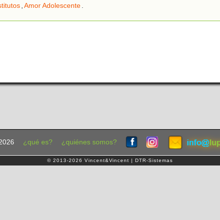
stitutos
,
Amor Adolescente
.
2026
¿qué es?
¿quiénes somos?
© 2013-2026 Vincent&Vincent | DTR-Sistemas