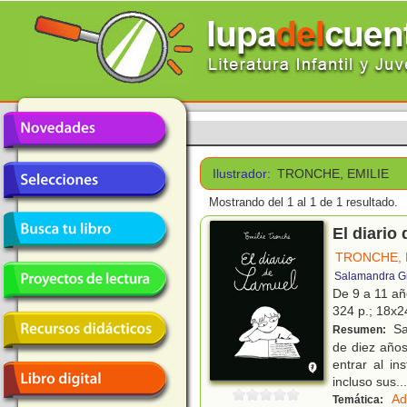
Ilustrador:
TRONCHE, EMILIE
Mostrando del 1 al 1 de 1 resultado.
El diario
TRONCHE, 
Salamandra G
De 9 a 11 a
324 p.; 18x24
Sa
Resumen:
de diez años,
entrar al in
incluso sus
...
Ad
Temática: