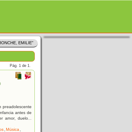
TRONCHE, EMILIE"
Pág. 1 de 1.
)
n preadolescente
 infancia antes de
er amor, duelo...
os
,
Música
,