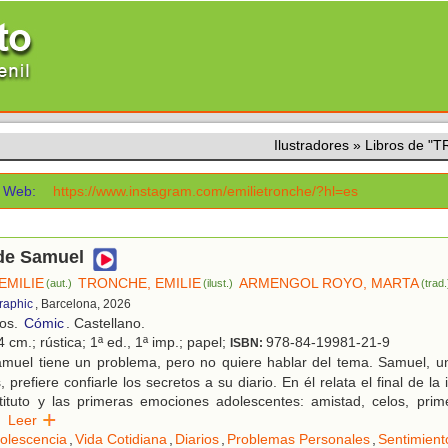
Ilustradores
»
Libros de "
Web:
https://www.instagram.com/emilietronche/?hl=es
 de Samuel
EMILIE
TRONCHE, EMILIE
ARMENGOL ROYO, MARTA
(aut.)
(ilust.)
(trad.
raphic
, Barcelona, 2026
ños.
Cómic
. Castellano.
 cm.; rústica; 1ª ed., 1ª imp.; papel;
978-84-19981-21-9
ISBN:
muel tiene un problema, pero no quiere hablar del tema. Samuel, u
 prefiere confiarle los secretos a su diario. En él relata el final de la
stituto y las primeras emociones adolescentes: amistad, celos, prim
Leer
olescencia
,
Vida Cotidiana
,
Diarios
,
Problemas Personales
,
Sentimient