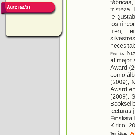
fábricas
tristeza
le gusta
los rinco
tren, e
silves
necesita
New
Premio:
al mejor 
Award (2
como álb
(2009), 
Award en 
(2009), S
Bookselle
lecturas 
Finalista
Kirico, 2
Am
Temática: