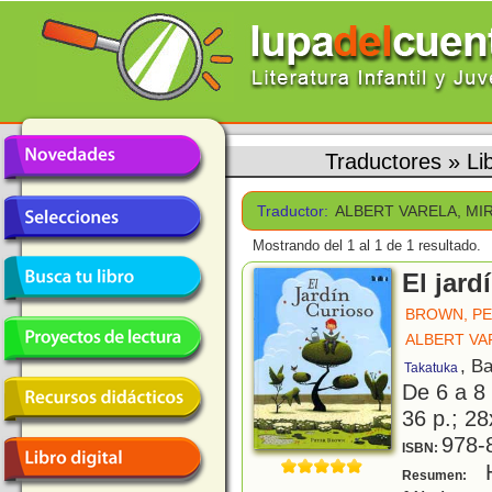
Traductores
»
Li
Traductor:
ALBERT VARELA, MI
Mostrando del 1 al 1 de 1 resultado.
El jard
BROWN, P
ALBERT VA
, B
Takatuka
De 6 a 8
36 p.; 28
978-
ISBN:
H
Resumen: