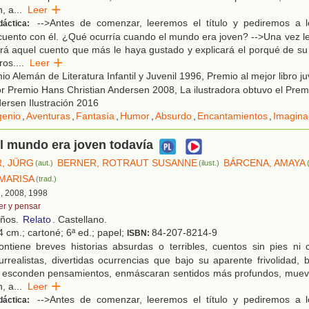
n, a
...
Leer
-->Antes de comenzar, leeremos el título y pediremos a 
dáctica:
cuento con él. ¿Qué ocurría cuando el mundo era joven? -->Una vez leí
rá aquel cuento que más le haya gustado y explicará el porqué de su
ros.
...
Leer
o Alemán de Literatura Infantil y Juvenil 1996, Premio al mejor libro ju
or Premio Hans Christian Andersen 2008, La ilustradora obtuvo el Pre
dersen Ilustración 2016
genio
,
Aventuras
,
Fantasía
,
Humor
,
Absurdo
,
Encantamientos
,
Imagina
l mundo era joven todavía
, JÜRG
BERNER, ROTRAUT SUSANNE
BÁRCENA, AMAYA
(aut.)
(ilust.)
MARISA
(trad.)
d, 2008, 1998
er y pensar
años.
Relato
. Castellano.
4 cm.; cartoné; 6ª ed.; papel;
84-207-8214-9
ISBN:
ntiene breves historias absurdas o terribles, cuentos sin pies ni
rrealistas, divertidas ocurrencias que bajo su aparente frivolidad,
d esconden pensamientos, enmáscaran sentidos más profundos, mueven
n, a
...
Leer
-->Antes de comenzar, leeremos el título y pediremos a 
dáctica: