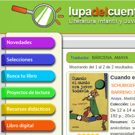
Traductor:
BÁRCENA, AMAYA
Mostrando del 1 al 2 de 2 resultados.
Cuando e
SCHUBIGER
BARRENO, 
Anaya
, Madri
Colección:
Le
De 12 a 14 
192 p.; 20x14
Co
Resumen:
anécdotas su
ingeniosida