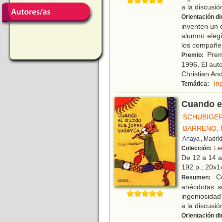
a la discusió
Orientación di
inventen un 
alumno elegi
los compañe
Premi
Premio:
1996, El aut
Christian An
In
Temática:
Cuando e
SCHUBIGER
BARRENO, 
Anaya
, Madri
Colección:
Le
De 12 a 14 
192 p.; 20x1
Co
Resumen:
anécdotas su
ingeniosida
a la discusió
Orientación di