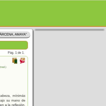
"BÁRCENA, AMAYA"
Pág. 1 de 1.
(trad.)
 cabeza, mínimás
 bajo su mano de
 a la reflexión,