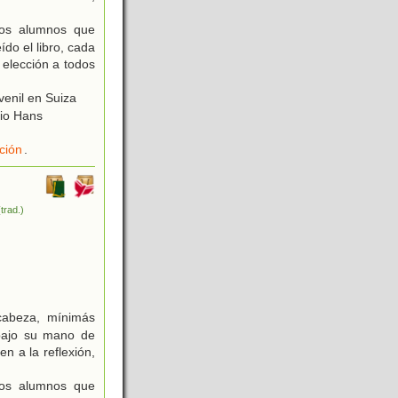
los alumnos que
do el libro, cada
 elección a todos
venil en Suiza
mio Hans
ción
.
(trad.)
 cabeza, mínimás
 bajo su mano de
 a la reflexión,
los alumnos que