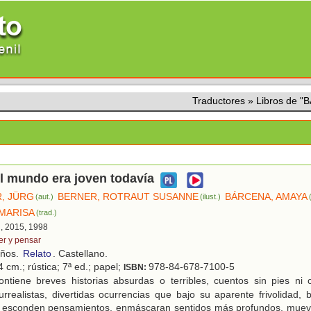
Traductores
»
Libros de 
l mundo era joven todavía
, JÜRG
BERNER, ROTRAUT SUSANNE
BÁRCENA, AMAYA
(aut.)
(ilust.)
MARISA
(trad.)
d, 2015, 1998
er y pensar
años.
Relato
. Castellano.
 cm.; rústica; 7ª ed.; papel;
978-84-678-7100-5
ISBN:
ntiene breves historias absurdas o terribles, cuentos sin pies ni
rrealistas, divertidas ocurrencias que bajo su aparente frivolidad,
d esconden pensamientos, enmáscaran sentidos más profundos, mueven