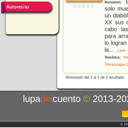
E
Resumen:
solo mue
un diaból
XX sus d
cabo la
para arr
lo logran
la
...
Lee
Im
Temática:
Personajes L
Mostrando del 1 al 1 de 1 resultado.
lupa
del
cuento
©
2013-20
© 20