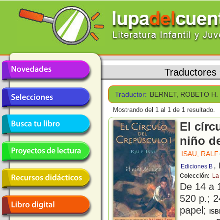
Traductores
Traductor:
BERNET, ROBETO H.
Mostrando del 1 al 1 de 1 resultado.
El círc
niño de
ISAU, RALF
,
Ediciones B
Colección:
La
De 14 a 
520 p.; 2
papel;
ISB