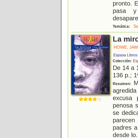
pronto. 
pasa y
desapare
Se
Temática:
La mir
HOWE, JA
Espasa Libros
Colección:
Es
De 14 a 
136 p.; 1
Ma
Resumen:
agredida
excusa 
penosa s
se dedic
parecen
padres a
desde lo
.