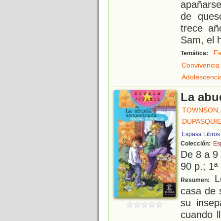
apañarse
de queso
trece añ
Sam, el 
Fa
Temática:
Convivencia
Adolescenci
La abu
TOWNSON,
DUPASQUIE
Espasa Libros
Colección:
Es
De 8 a 9
90 p.; 1ª
Le
Resumen:
casa de 
su insep
cuando l