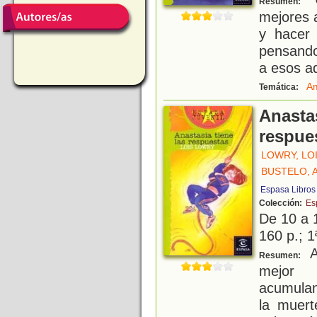
Resumen:
mejores 
y hacer 
pensando
a esos a
Am
Temática:
Anastas
respue
LOWRY, LO
BUSTELO, 
Espasa Libros
Colección:
Es
De 10 a 
160 p.; 1
A
Resumen:
mejor 
acumulan
la muert