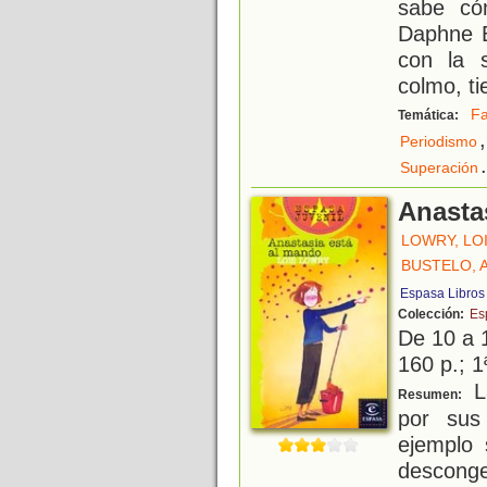
sabe có
Daphne B
con la 
colmo, ti
Fa
Temática:
,
Periodismo
.
Superación
Anasta
LOWRY, LO
BUSTELO, 
Espasa Libros
Colección:
Es
De 10 a 
160 p.; 1
L
Resumen:
por sus
ejemplo 
desconge