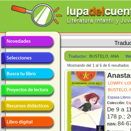
Tradu
Traductor:
BUSTELO, ANA
We
Mostrando del 1 al 6 de 6 resultados.
Anastas
LOWRY, LO
BUSTELO, 
Espasa Libros
Colección:
Es
De 9 a 1
178 p.; 2
84-6
ISBN:
U