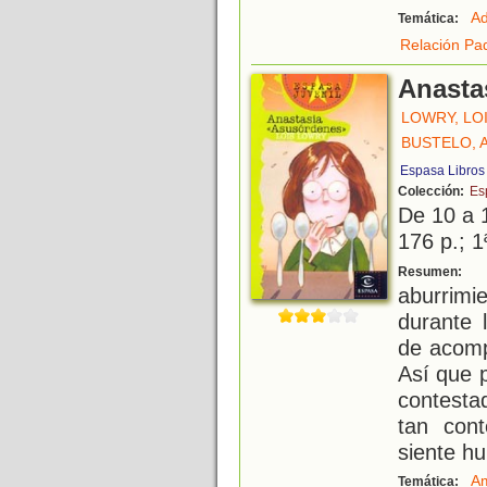
Ad
Temática:
Relación Pad
Anasta
LOWRY, LO
BUSTELO, 
Espasa Libros
Colección:
Es
De 10 a 
176 p.; 1
A
Resumen:
aburrimie
durante 
de acomp
Así que 
contesta
tan con
siente hu
Am
Temática: