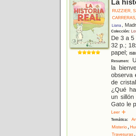
La hist
RUZZIER, 
CARRERAS,
, Madr
Liana
Colección:
Lo
De 3 a 5
32 p.; 18
papel;
ISB
Un
Resumen:
la bienv
observa 
de crista
¿Qué ha
un sillón
Gato le 
Leer
An
Temática:
,
Misterio
Hu
.
Travesuras