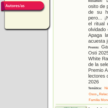
L
Resumen:
osito de
de su h
pero... 
el ritua
olvidado 
Apaga l
acuesta 
Gan
Premio:
Osti 2025
White Ra
de la sel
Premio A
lectores 
2026
Ni
Temática:
,
Osos
Relac
Familia Mon