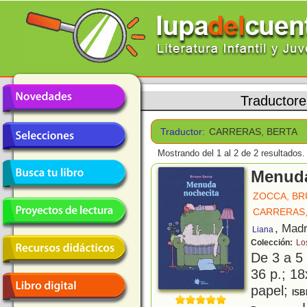
Traductore
Traductor:
CARRERAS, BERTA
Mostrando del 1 al 2 de 2 resultados.
Menuda
ZOCCA, B
CARRERAS,
, Madr
Liana
Colección:
Lo
De 3 a 5
36 p.; 18
papel;
ISB