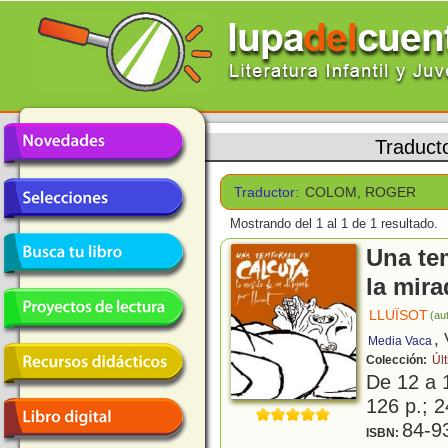
Traduct
Traductor:
COLOM, ROGER
Mostrando del 1 al 1 de 1 resultado.
Una te
la mira
LLUÏSOT
(aut
,
Media Vaca
Colección:
Úl
De 12 a 
126 p.; 2
84-9
ISBN: