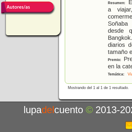
El
Resumen:
a viaja
comerme 
Soñaba 
desde q
Bangkok.
diarios 
tamaño e
Pre
Premio:
en la cat
Vi
Temática:
Mostrando del 1 al 1 de 1 resultado.
lupa
del
cuento
©
2013-20