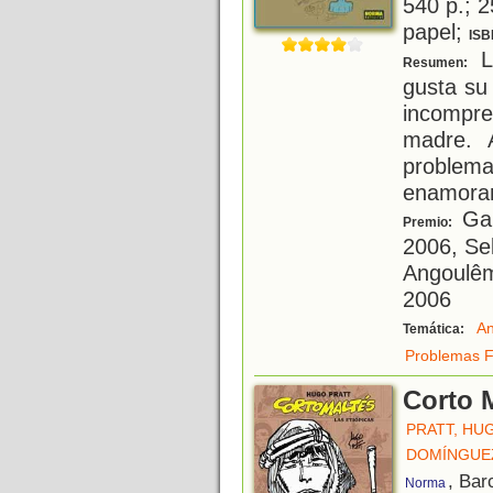
540 p.; 2
papel;
ISB
Lu
Resumen:
gusta su
incompr
madre. 
problema
enamoran
Gan
Premio:
2006, Se
Angoulêm
2006
An
Temática:
Problemas F
Corto M
PRATT, HU
DOMÍNGUE
, Bar
Norma