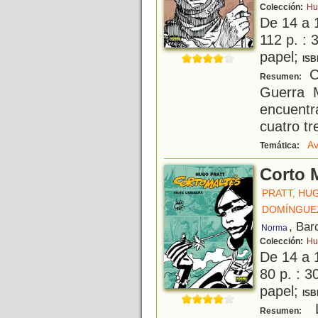
Colección:
Hu
De 14 a 
112 p. : 
papel;
ISB
Co
Resumen:
Guerra 
encuent
cuatro tr
Av
Temática:
Corto M
PRATT, HU
DOMÍNGUE
, Bar
Norma
Colección:
Hu
De 14 a 
80 p. : 3
papel;
ISB
L
Resumen: