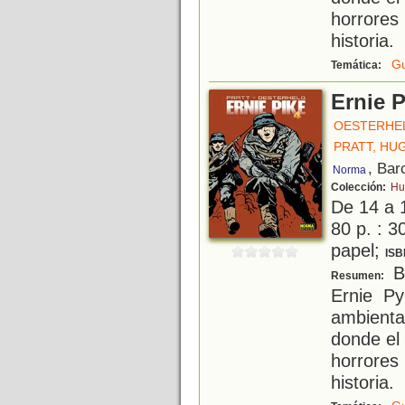
horrores
historia.
Gu
Temática:
Ernie P
OESTERHE
PRATT, HU
, Bar
Norma
Colección:
Hu
De 14 a 
80 p. : 3
papel;
ISB
Ba
Resumen:
Ernie Py
ambienta
donde el 
horrores
historia.