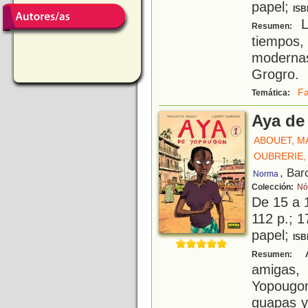
papel;
ISB
L
Resumen:
tiempos,
moderna
Grogro.
Fa
Temática:
Aya de
ABOUET, M
OUBRERIE,
, Bar
Norma
Colección:
Nó
De 15 a 
112 p.; 1
papel;
ISB
A
Resumen:
amigas, 
Yopougon
guapas y