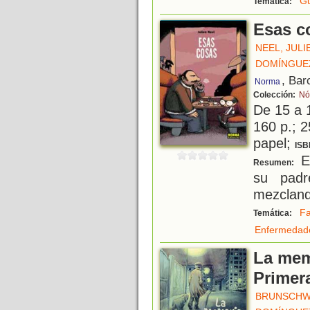
Gu
Temática:
Esas c
NEEL, JULI
DOMÍNGUE
, Bar
Norma
Colección:
Nó
De 15 a 
160 p.; 2
papel;
ISB
El
Resumen:
su padr
mezclando
Fa
Temática:
Enfermedad
La memo
Primer
BRUNSCHW