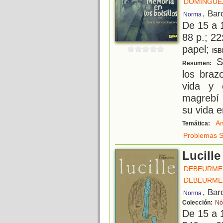
DOMÍNGUE
, Bar
Norma
De 15 a 
88 p.; 22
papel;
ISB
Si
Resumen:
los braz
vida y 
magrebí 
su vida e
A
Temática:
Problemas S
Lucille
DEBEURME,
DEBEURME,
, Bar
Norma
Colección:
Nó
De 15 a 