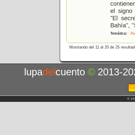
contiene
el signo
"El secr
Bahía", "
Av
Temática:
Mostrando del 11 al 20 de 25 resultad
lupa
del
cuento
©
2013-20
© 20