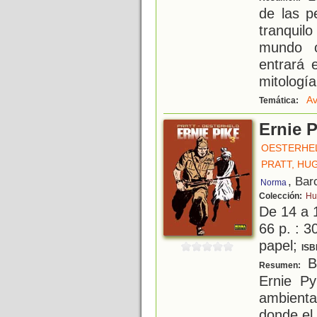
de las p
tranquilo
mundo o
entrará 
mitología
Av
Temática:
Ernie P
OESTERHE
PRATT, HU
, Bar
Norma
Colección:
Hu
De 14 a 
66 p. : 3
papel;
ISB
Ba
Resumen:
Ernie Py
ambienta
donde el 