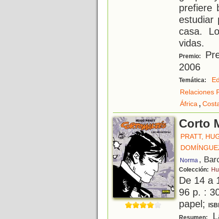
prefiere 
estudiar
casa. Lo
vidas.
Pre
Premio:
2006
Ed
Temática:
Relaciones F
,
África
Costa
Corto M
PRATT, HU
DOMÍNGUE
, Bar
Norma
Colección:
Hu
De 14 a 
96 p. : 3
papel;
ISB
La
Resumen: