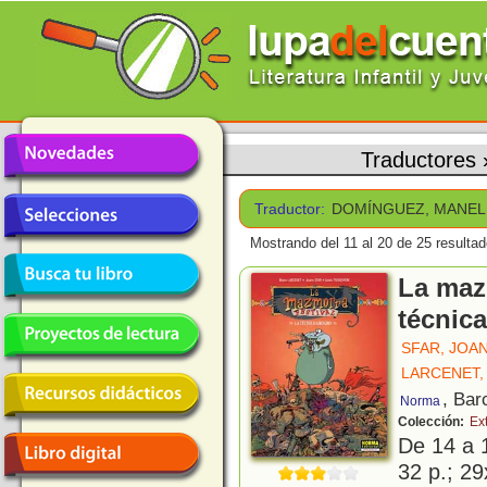
Traductores
Traductor:
DOMÍNGUEZ, MANEL
Mostrando del 11 al 20 de 25 resultad
La mazm
técnic
SFAR, JOA
LARCENET,
, Bar
Norma
Colección:
Ext
De 14 a 
32 p.; 29