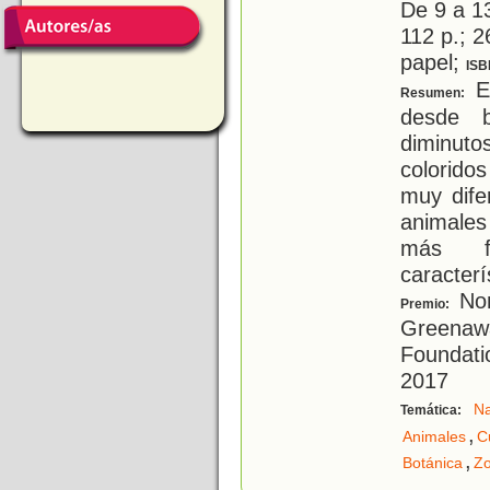
De 9 a 1
112 p.; 2
papel;
ISB
El
Resumen:
desde b
diminut
colorido
muy dife
animales
más fa
caracterí
Nom
Premio:
Greenawa
Foundati
2017
Na
Temática:
,
Animales
C
,
Botánica
Zo