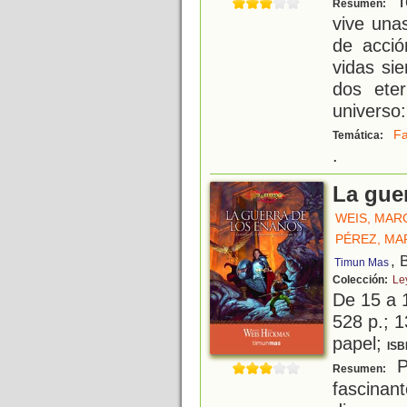
T
Resumen:
vive una
de acció
vidas si
dos eter
universo:
Fa
Temática:
.
La gue
WEIS, MAR
PÉREZ, MA
, 
Timun Mas
Colección:
Le
De 15 a 
528 p.; 1
papel;
ISB
P
Resumen:
fascinan