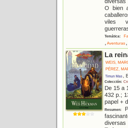
diversas
O bien a
caballe
viles 
guerreras
Fa
Temática:
,
,
Aventuras
La rein
WEIS, MAR
PÉREZ, MA
, 
Timun Mas
Colección:
Cr
De 15 a 
432 p.; 1
papel + d
P
Resumen:
fascinan
diversas