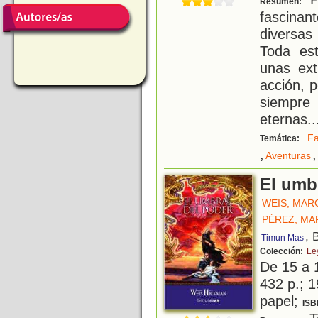
Resumen:
fascinan
diversas
Toda es
unas ext
acción, p
siempre 
eternas
..
Fa
Temática:
,
,
Aventuras
El umb
WEIS, MAR
PÉREZ, MA
, 
Timun Mas
Colección:
Le
De 15 a 
432 p.; 1
papel;
ISB