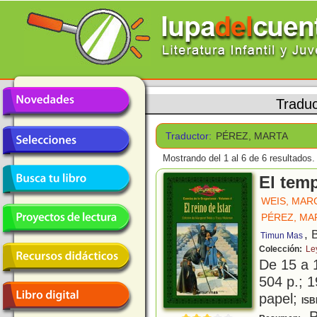
Traduc
Traductor:
PÉREZ, MARTA
Mostrando del 1 al 6 de 6 resultados.
El temp
WEIS, MAR
PÉREZ, MA
, 
Timun Mas
Colección:
Le
De 15 a 
504 p.; 1
papel;
ISB
P