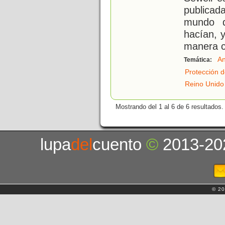
publicad
mundo d
hacían, y
manera c
An
Temática:
Protección d
Reino Unido
Mostrando del 1 al 6 de 6 resultados.
lupa
del
cuento
©
2013-20
© 20