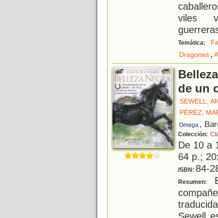
caballe
viles 
guerreras
Fa
Temática:
,
Dragones
A
Belleza
de un 
SEWELL, A
PÉREZ, MA
, Ba
Omega
Colección:
Cl
De 10 a 
64 p.; 20
84-2
ISBN:
B
Resumen:
compañer
traduci
Sewell e