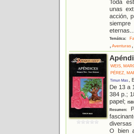
Toda es
unas ext
acción, p
siempre 
eternas
..
Fa
Temática:
,
,
Aventuras
Apéndi
WEIS, MAR
PÉREZ, MA
, 
Timun Mas
De 13 a 
384 p.; 1
papel;
ISB
P
Resumen:
fascinan
diversas
O bien a