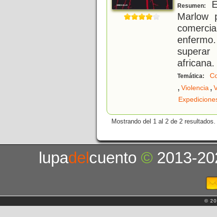
El
Resumen:
Marlow 
comerc
enfermo.
superar
africana.
Co
Temática:
,
,
Violencia
V
Expedicione
Mostrando del 1 al 2 de 2 resultados.
lupa
del
cuento
©
2013-20
© 20