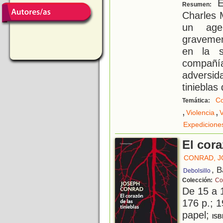
El
Resumen:
Charles 
un age
gravemen
en la s
compañí
adversid
tinieblas 
Co
Temática:
,
,
Violencia
V
Expedicione
El cora
CONRAD, 
, 
Debolsillo
Colección:
Co
De 15 a 
176 p.; 1
papel;
ISB