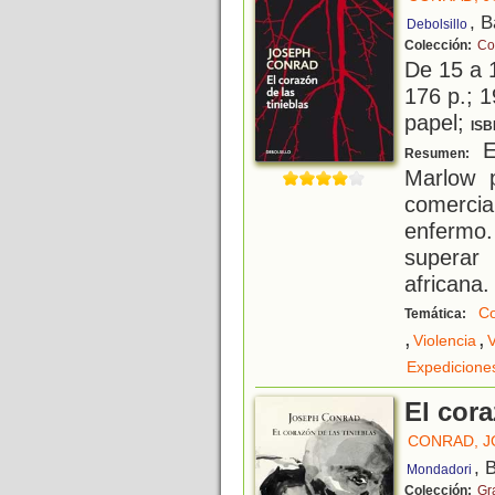
, 
Debolsillo
Colección:
Co
De 15 a 
176 p.; 1
papel;
ISB
El
Resumen:
Marlow 
comerc
enfermo.
superar
africana.
Co
Temática:
,
,
Violencia
V
Expedicione
El cora
CONRAD, 
, 
Mondadori
Colección:
Gr