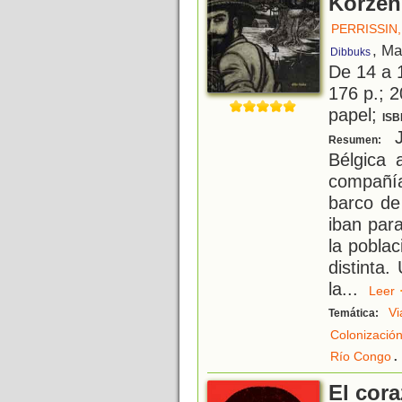
Korzen
PERRISSIN,
, Ma
Dibbuks
De 14 a 
176 p.; 2
papel;
ISB
J
Resumen:
Bélgica 
compañí
barco de
iban para
la poblac
distinta
la
...
Lee
Vi
Temática:
Colonizació
.
Río Congo
El cora