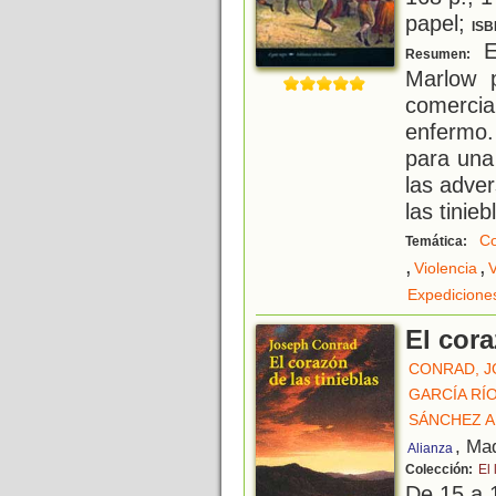
papel;
ISB
El
Resumen:
Marlow 
comerc
enfermo.
para una
las adve
las tinieb
Co
Temática:
,
,
Violencia
V
Expedicione
El cora
CONRAD, 
GARCÍA RÍO
SÁNCHEZ A
, Ma
Alianza
Colección:
El 
De 15 a 