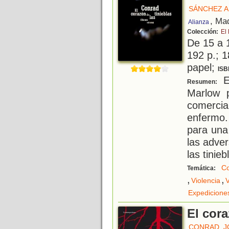
SÁNCHEZ A
, Ma
Alianza
Colección:
El 
De 15 a 
192 p.; 1
papel;
ISB
El
Resumen:
Marlow 
comerc
enfermo.
para una
las adve
las tinieb
Co
Temática:
,
,
Violencia
V
Expedicione
El cora
CONRAD, 