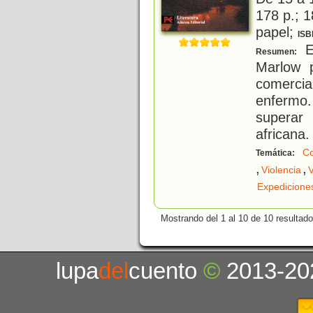
178 p.; 1
papel;
ISB
El
Resumen:
Marlow 
comerc
enfermo.
superar
africana.
Co
Temática:
,
,
Violencia
V
Expedicione
Mostrando del 1 al 10 de 10 resultado
lupa
del
cuento
©
2013-20