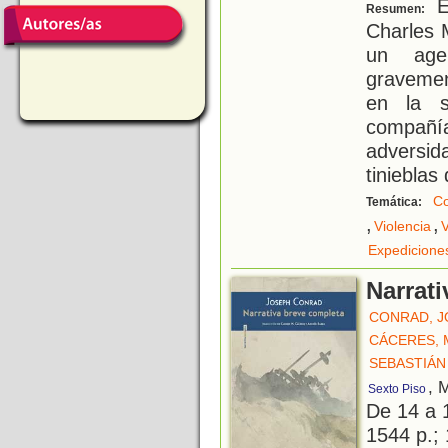
El
Resumen:
Charles 
un age
gravemen
en la s
compañí
adversid
tinieblas 
Co
Temática:
,
,
Violencia
V
Expedicione
Narrat
CONRAD, 
CÁCERES, 
SEBASTIÁN
, 
Sexto Piso
De 14 a 
1544 p.; 