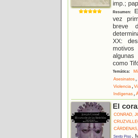
imp.; pa
Es
Resumen:
vez prim
breve 
determin
XX: des
motivos
algunas
como Tifó
Mi
Temática:
,
Asesinatos
,
Violencia
V
,
Indígenas
Á
El cora
CONRAD, 
CRUZVILLE
CÁRDENAS,
, 
Sexto Piso