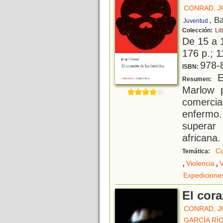
CONRAD, 
, B
Juventud
Colección:
Lib
De 15 a 
176 p.; 1
978-
ISBN:
El
Resumen:
Marlow 
comerc
enfermo.
superar
africana.
Co
Temática:
,
,
Violencia
V
Expedicione
El cora
CONRAD, 
GARCÍA RÍO