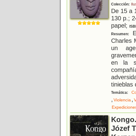
Colección:
Ilu
De 15 a 
130 p.; 2
papel;
ISB
El
Resumen:
Charles 
un age
gravemen
en la s
compañí
adversid
tinieblas 
Co
Temática:
,
,
Violencia
V
Expedicione
Kongo.
Józef 