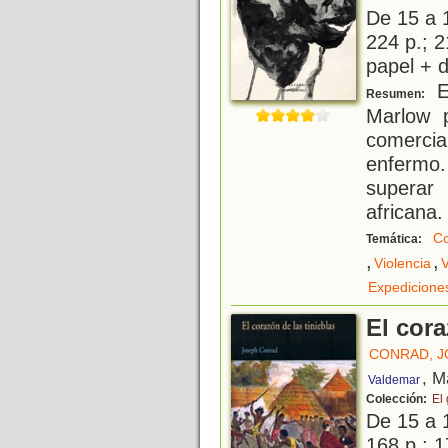
De 15 a 
224 p.; 2
papel + d
El
Resumen:
Marlow 
comerc
enfermo.
superar
africana.
Co
Temática:
,
,
Violencia
V
Expedicione
El cora
CONRAD, 
, M
Valdemar
Colección:
El
De 15 a 
168 p.; 1