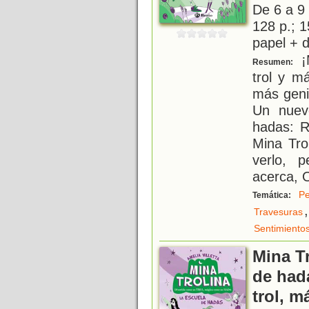
De 6 a 9
128 p.; 1
papel + d
¡M
Resumen:
trol y m
más genia
Un nuev
hadas: R
Mina Tro
verlo, 
acerca, O
Pe
Temática:
,
Travesuras
Sentimiento
Mina Tr
de had
trol, 