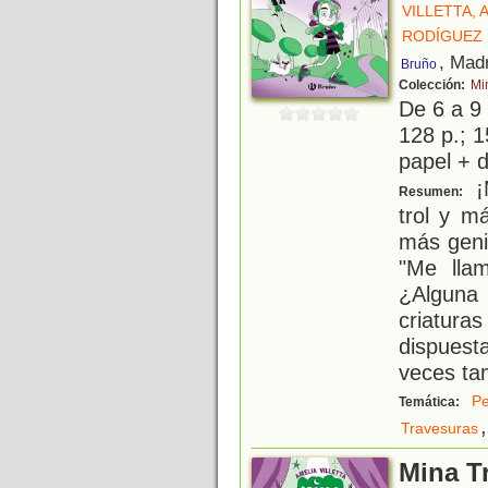
VILLETTA, 
RODÍGUEZ 
, Mad
Bruño
Colección:
Mi
De 6 a 9
128 p.; 1
papel + d
¡M
Resumen:
trol y m
más genia
"Me lla
¿Alguna
criatura
dispuest
veces ta
Pe
Temática:
,
Travesuras
Mina Tr