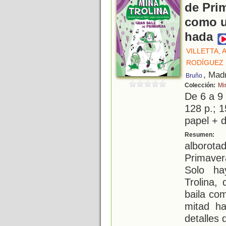
de Prim
como u
hada
VILLETTA, 
RODÍGUEZ 
, Mad
Bruño
Colección:
Mi
De 6 a 9
128 p.; 1
papel + d
L
Resumen:
alborot
Primaver
Solo ha
Trolina, 
baila com
mitad ha
detalles 