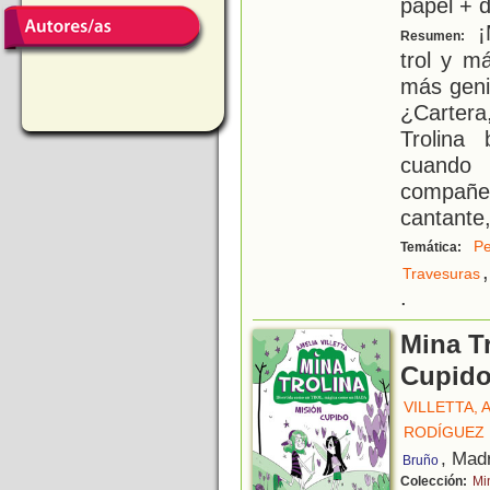
papel + d
¡M
Resumen:
trol y m
más genia
¿Carter
Trolina
cuando
compañer
cantante
Pe
Temática:
,
Travesuras
.
Mina Tr
Cupid
VILLETTA, 
RODÍGUEZ 
, Mad
Bruño
Colección:
Mi