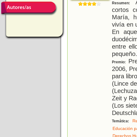
A
Resumen:
cortos c
María, h
vivía en 
En aque
duodéci
entre el
pequeño
Pre
Premio:
2006, Pr
para libr
(Lince d
(Lechuza
Zeit y R
(Los siet
Deutschl
Re
Temática:
Educación p
Derechos H