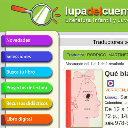
Traductores
Traductor:
RODRIGO, MARTÍNE
Mostrando del 1 al 1 de 1 resultado.
Qué bl
VERROEN, 
, Sa
Lóguez
Colección:
La
De 12 a 
72 p.; 14
978-
ISBN: