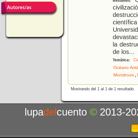
Resumen:
civiliza
destrucc
científi
Univers
devasta
la destru
de los
...
Ci
Temática:
Océano Antá
,
Monstruos
Mostrando del 1 al 1 de 1 resultado.
lupa
del
cuento
©
2013-20