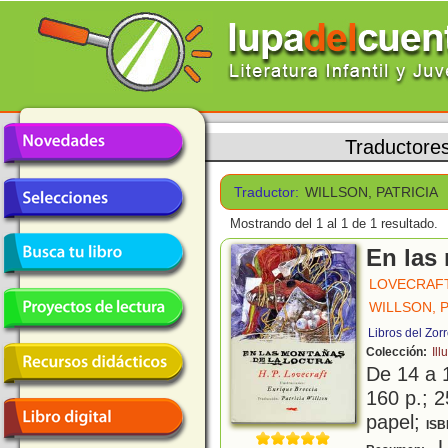
Traductore
Traductor:
WILLSON, PATRICIA
Mostrando del 1 al 1 de 1 resultado.
En las
LOVECRAFT,
WILLSON, P
Libros del Zor
Colección:
Ill
De 14 a 
160 p.; 2
papel;
ISB
U