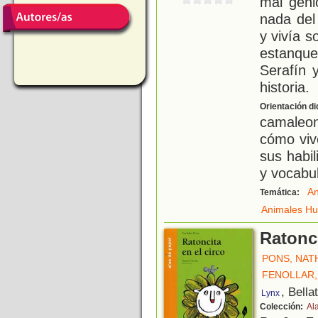
mal geni
nada del
y vivía s
estanque
Serafín y
historia.
Orientación di
camaleo
cómo viv
sus habi
y vocabul
An
Temática:
Animales H
Ratonci
PONS, NAT
FENOLLAR,
, Bella
Lynx
Colección:
Al