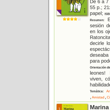
De 6 a 7
55 p.; 21
papel;
ISB
El
Resumen:
sesión d
en los oj
Ratoncit
decirle 
espect
deseaba
para pod
Orientación di
leones!
viven, c
habilidad
An
Temática:
,
,
Amistad
C
Marina