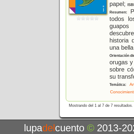
papel;
ISB
P
Resumen:
todos l
guapos 
descubre
historia
una bell
Orientación di
orugas y
sobre c
su transf
An
Temática:
Conocimient
Mostrando del 1 al 7 de 7 resultados.
lupa
del
cuento
©
2013-20