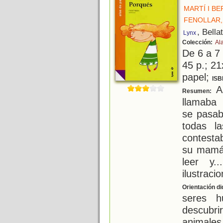
MARTÍ I B
FENOLLAR,
, Bella
Lynx
Colección:
Al
De 6 a 7
45 p.; 21
papel;
ISB
A 
Resumen:
llamaba
se pasab
todas l
contesta
su mamá 
leer y.
ilustraci
Orientación di
seres h
descubr
animales