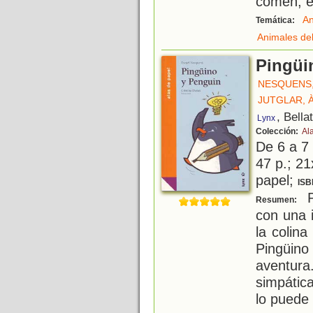
comen, et
An
Temática:
Animales de
Pingüi
NESQUENS,
JUTGLAR, 
, Bella
Lynx
Colección:
Al
De 6 a 7
47 p.; 21
papel;
ISB
P
Resumen:
con una i
la colina
Pingüin
aventura
simpátic
lo puede 