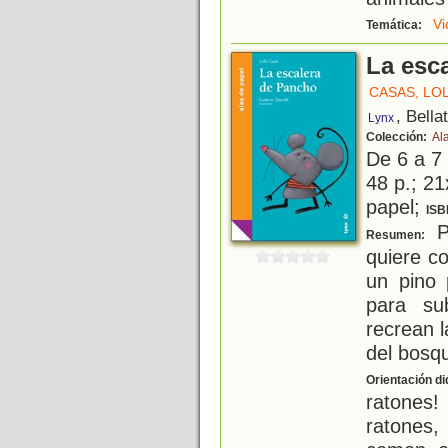
Vi
Temática:
La esc
CASAS, LO
, Bella
Lynx
Colección:
Al
De 6 a 7
48 p.; 21
papel;
ISB
P
Resumen:
quiere c
un pino 
para sub
recrean l
del bosqu
Orientación di
ratones
ratones