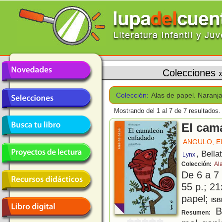
Colecciones
Colección:
Alas de papel. Naranj
Mostrando del 1 al 7 de 7 resultados.
El cam
ANGULO, E
, Bella
Lynx
Colección:
Al
De 6 a 7
55 p.; 21
papel;
ISB
B
Resumen: