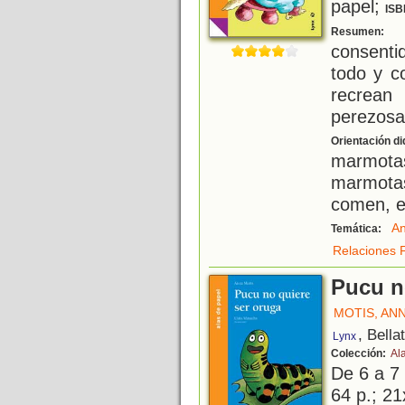
papel;
ISB
B
Resumen:
consenti
todo y c
recrean
perezosa
Orientación di
marmotas
marmota
comen, et
An
Temática:
Relaciones F
Pucu n
MOTIS, AN
, Bella
Lynx
Colección:
Al
De 6 a 7
64 p.; 21