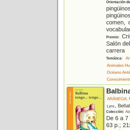
Orientación di
pingüino
pingúin
comen, c
vocabular
Cri
Premio:
Salón de
carrera
An
Temática:
Animales H
Océano Antá
Conocimient
Balbina
ARÀNEGA,
, Bella
Lynx
Colección:
Al
De 6 a 7
63 p.; 21