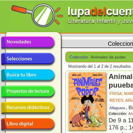
Coleccio
Colección:
Animales de poder
Mostrando del 1 al 2 de 2 resultados.
Animal
puueba
FRISA, MAR
REYES, AR
, B
Alfaguara
Colección:
An
De 9 a 1
176 p.; 1