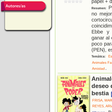
papel + d
Pa
Resumen:
no mejor
cortocir
coincid
Ebbe y
ganar al 
poco par
(PEN), e
Es
Temática:
Animales Fa
.
Amistad
Animal
deseo 
bestia
FRISA, MAR
REYES, AR