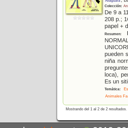
, B
Alfaguara
Colección:
An
De 9 a 1
208 p.; 1
papel + d
E
Resumen:
NORMAL
UNICORN
pueden 
niña nor
pregunte
loca), p
Es un sit
Es
Temática:
Animales Fa
Mostrando del 1 al 2 de 2 resultados.