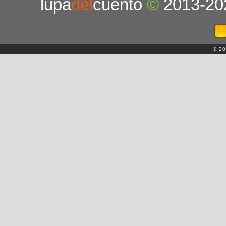
lupa
del
cuento
©
2013-20
© 20