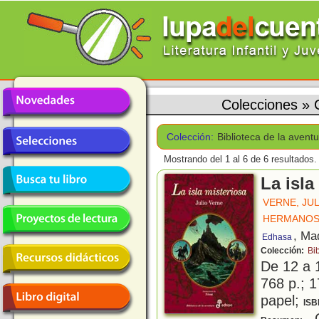
Colecciones
»
Colección:
Biblioteca de la avent
Mostrando del 1 al 6 de 6 resultados.
La isla
VERNE, JU
HERMANOS
, Ma
Edhasa
Colección:
Bi
De 12 a 
768 p.; 1
papel;
ISB
C