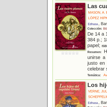
Las cu
MASON, A. 
LÓPEZ HIP
, Ba
Edhasa
Colección:
Bi
De 14 a 
384 p.; 1
papel;
ISB
Ha
Resumen:
unirse a
justo en
celebrar 
Av
Temática:
Los hij
VERNE, JU
SCHEPPELM
, Ba
Edhasa