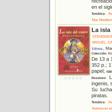
recreaci
en el sig
Av
Temática:
Mar Mediter
La isla
STEVENSON
MIGUEL, C
, Ma
Edhasa
Colección:
Bi
De 13 a 
352 p.; 1
papel;
ISB
L
Resumen:
ingenio, 
Su lucha
piratas.
Av
Temática:
Aventuras e