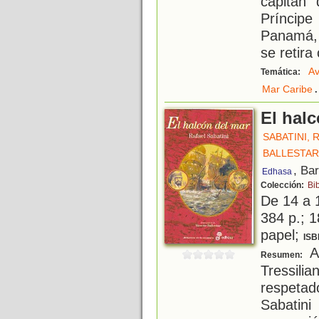
capitán 
Príncip
Panamá, 
se retira
Av
Temática:
.
Mar Caribe
El hal
SABATINI, 
BALLESTAR
, Ba
Edhasa
Colección:
Bi
De 14 a 
384 p.; 1
papel;
ISB
A 
Resumen:
Tressilia
respeta
Sabatini