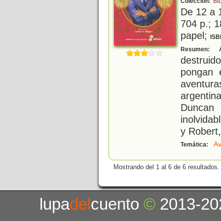
Colección:
Bi
De 12 a 
704 p.; 1
papel;
ISB
A
Resumen:
destruid
pongan 
aventur
argenti
Duncan 
inolvidab
y Robert,
Av
Temática:
Mostrando del 1 al 6 de 6 resultados.
lupa
del
cuento
©
2013-20