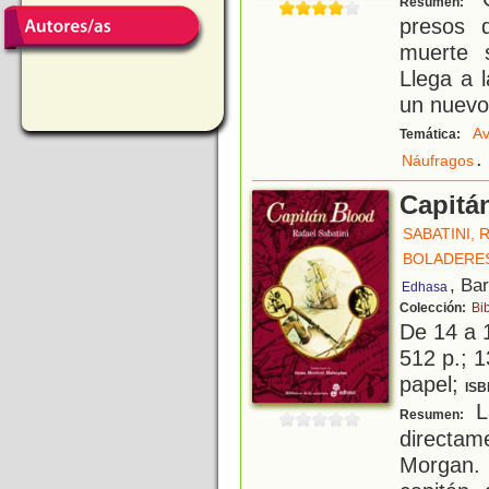
Resumen:
presos 
muerte 
Llega a l
un nuevo
Av
Temática:
.
Náufragos
Capitá
SABATINI, 
BOLADERES
, Ba
Edhasa
Colección:
Bi
De 14 a 
512 p.; 1
papel;
ISB
La
Resumen:
directa
Morgan.