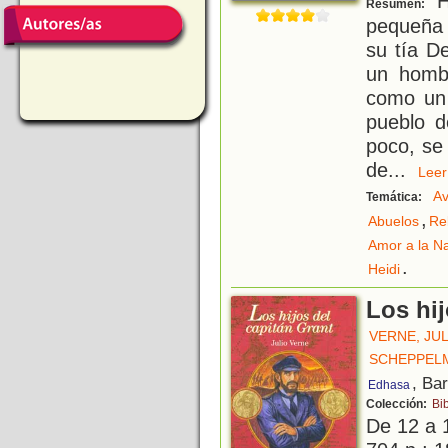
He
Resumen:
pequeña 
su tía D
un hombr
como un 
pueblo d
poco, se
de
...
Le
Av
Temática:
,
Abuelos
Re
Amor a la N
.
Heidi
Los hij
VERNE, JU
SCHEPPELM
, Ba
Edhasa
Colección:
Bi
De 12 a 