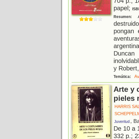
704 p.; 1
papel;
ISB
A
Resumen:
destruid
pongan 
aventur
argenti
Duncan 
inolvidab
y Robert,
Av
Temática:
Arte y
pieles 
HARRIS SA
SCHEPPELM
, B
Juventud
De 10 a 
332 p.; 2