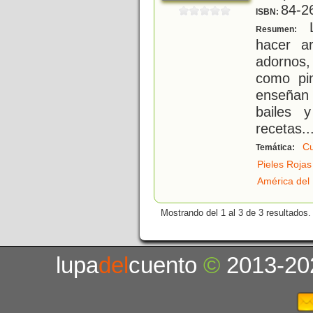
84-2
ISBN:
L
Resumen:
hacer ar
adornos,
como pi
enseñan 
bailes 
recetas..
Cu
Temática:
Pieles Rojas
América del
Mostrando del 1 al 3 de 3 resultados.
lupa
del
cuento
©
2013-20