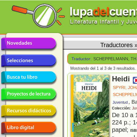
Traductores
Traductor:
SCHEPPELMANN, TH
Mostrando del 1 al 3 de 3 resultados.
Heidi
SPYRI, JO
SCHEPPELM
, B
Juventud
Colección:
Ju
De 10 a 
224 p.; 1
papel;
ISB