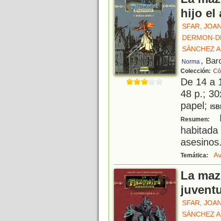
hijo el
SFAR, JOA
DERMON-DE
SÁNCHEZ A
, Bar
Norma
Colección:
Có
De 14 a 
48 p.; 30
papel;
ISB
L
Resumen:
habita
asesinos.
Av
Temática:
La maz
juvent
SFAR, JOA
SÁNCHEZ A