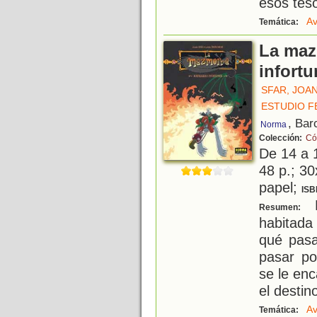
esos teso
Av
Temática:
La maz
infortu
SFAR, JOA
ESTUDIO F
, Bar
Norma
Colección:
Có
De 14 a 
48 p.; 30
papel;
ISB
L
Resumen:
habitada
qué pasa
pasar po
se le en
el destin
Av
Temática: