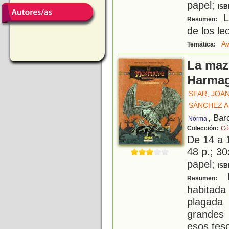
papel;
ISB
La
Resumen:
de los le
Av
Temática:
La maz
Harma
SFAR, JOA
SÁNCHEZ A
, Bar
Norma
Colección:
Có
De 14 a 
48 p.; 30
papel;
ISB
L
Resumen:
habitad
plagada
grandes 
esos teso