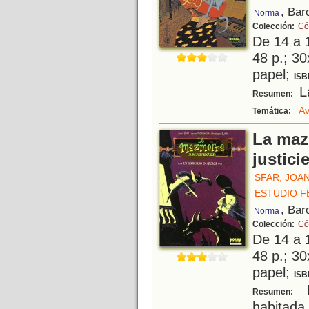
, Bar
Norma
Colección:
Có
De 14 a 
48 p.; 30
papel;
ISB
La
Resumen:
Av
Temática:
La maz
justici
SFAR, JOA
ESTUDIO F
, Bar
Norma
Colección:
Có
De 14 a 
48 p.; 30
papel;
ISB
L
Resumen:
habitad