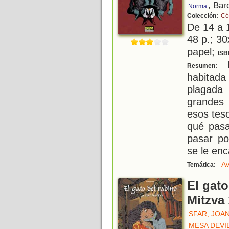
, Bar
Norma
Colección:
Có
De 14 a 
48 p.; 30
papel;
ISB
L
Resumen:
habitad
plagada
grandes 
esos teso
qué pasa
pasar po
se le en
Av
Temática:
El gato
Mitzva 
SFAR, JOA
MESA DEVI