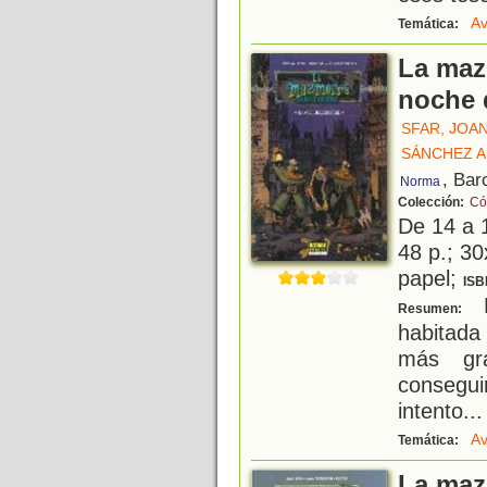
Av
Temática:
La maz
noche 
SFAR, JOA
SÁNCHEZ A
, Bar
Norma
Colección:
Có
De 14 a 
48 p.; 30
papel;
ISB
L
Resumen:
habitad
más gra
consegu
intento...
Av
Temática:
La maz