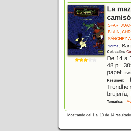
La maz
camis
SFAR, JOA
BLAIN, CH
SÁNCHEZ A
, Bar
Norma
Colección:
Có
De 14 a 
48 p.; 30
papel;
ISB
D
Resumen:
Trondhe
brujería, 
Av
Temática:
Mostrando del 1 al 10 de 14 resultado