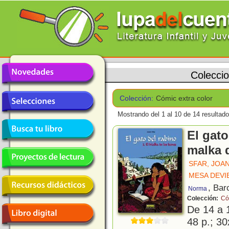
Colecci
Colección:
Cómic extra color
Mostrando del 1 al 10 de 14 resultado
El gato
malka 
SFAR, JOA
MESA DEVI
, Bar
Norma
Colección:
Có
De 14 a 
48 p.; 30