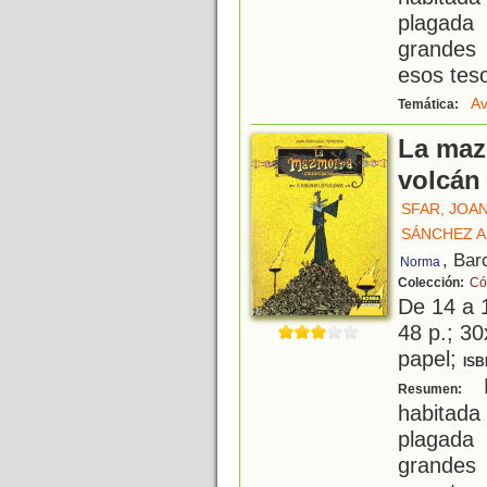
plagada
grandes 
esos teso
Av
Temática:
La maz
volcán
SFAR, JOA
SÁNCHEZ A
, Bar
Norma
Colección:
Có
De 14 a 
48 p.; 30
papel;
ISB
L
Resumen:
habitad
plagada
grandes 