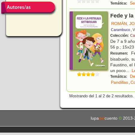
Se
Temática:
Fede y la
ROMÁN, JO
Carambuco
, 
Colección:
Ca
De 7 a 9 añ
56 p.; 15x23 
Fe
Resumen:
bisabuelo, s
Faustino, el
un poco
...
De
Temática:
Pandillas
,
Co
Mostrando del 1 al 2 de 2 resultados.
lupa
del
cuento
©
2013-