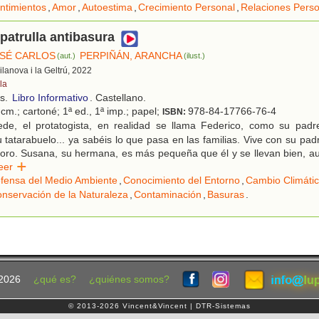
ntimientos
,
Amor
,
Autoestima
,
Crecimiento Personal
,
Relaciones Pers
 patrulla antibasura
SÉ CARLOS
PERPIÑÁN, ARANCHA
(aut.)
(ilust.)
Vilanova i la Geltrú, 2022
la
os.
Libro Informativo
. Castellano.
cm.; cartoné; 1ª ed., 1ª imp.; papel;
978-84-17766-76-4
ISBN:
de, el protatogista, en realidad se llama Federico, como su padr
u tatarabuelo... ya sabéis lo que pasa en las familias. Vive con su pa
 loro. Susana, su hermana, es más pequeña que él y se llevan bien, 
Leer
fensa del Medio Ambiente
,
Conocimiento del Entorno
,
Cambio Climáti
nservación de la Naturaleza
,
Contaminación
,
Basuras
.
2026
¿qué es?
¿quiénes somos?
© 2013-2026 Vincent&Vincent | DTR-Sistemas