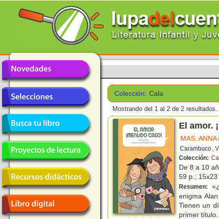
Colección:
Cala
Mostrando del 1 al 2 de 2 resultados.
El amor.
MAS, ANNA
Carambuco
, 
Colección:
Ca
De 8 a 10 a
59 p.; 15x23 
«¿
Resumen:
enigma Alan
Tienen un dí
primer título
.