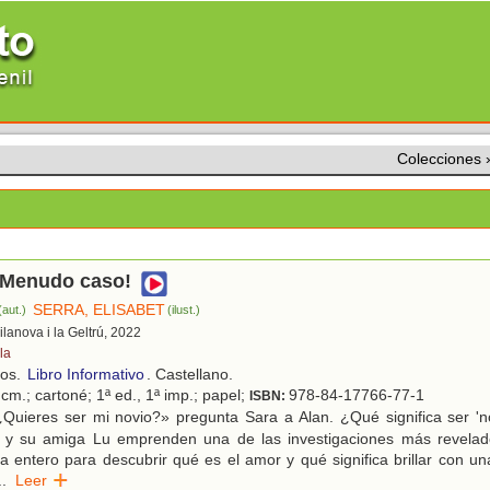
Colecciones
 ¡Menudo caso!
SERRA, ELISABET
(aut.)
(ilust.)
Vilanova i la Geltrú, 2022
la
ños.
Libro Informativo
. Castellano.
cm.; cartoné; 1ª ed., 1ª imp.; papel;
978-84-17766-77-1
ISBN:
Quieres ser mi novio?» pregunta Sara a Alan. ¿Qué significa ser 'n
 y su amiga Lu emprenden una de las investigaciones más revelad
a entero para descubrir qué es el amor y qué significa brillar con una
..
Leer