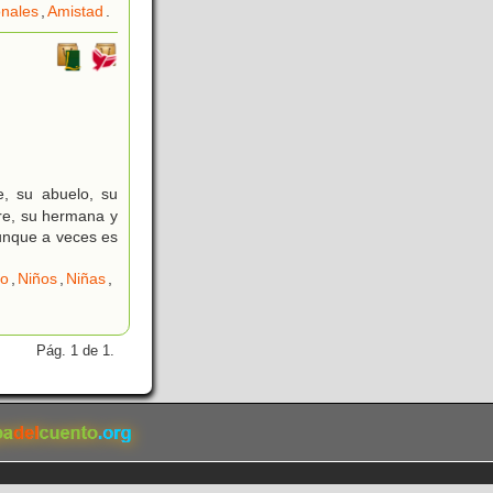
onales
,
Amistad
.
e, su abuelo, su
dre, su hermana y
aunque a veces es
co
,
Niños
,
Niñas
,
Pág. 1 de 1.