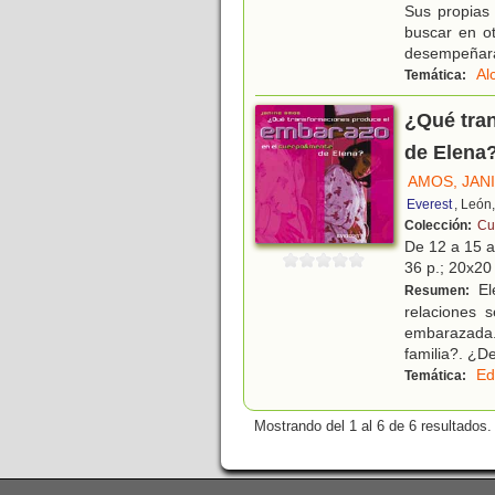
Sus propias 
buscar en ot
desempeñará
Al
Temática:
¿Qué tra
de Elena
AMOS, JAN
Everest
, León
Colección:
Cu
De 12 a 15 
36 p.; 20x20 
El
Resumen:
relaciones 
embarazada. 
familia?. ¿D
Ed
Temática:
Mostrando del 1 al 6 de 6 resultados.