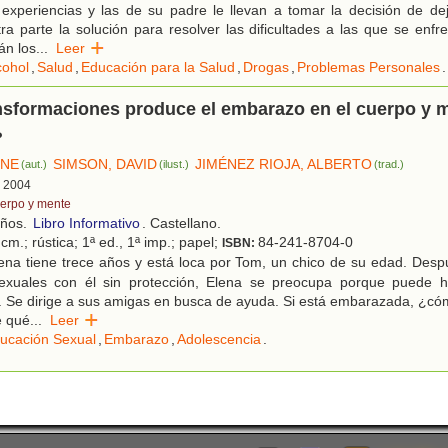
experiencias y las de su padre le llevan a tomar la decisión de de
ra parte la solución para resolver las dificultades a las que se enf
n los
...
Leer
cohol
,
Salud
,
Educación para la Salud
,
Drogas
,
Problemas Personales
.
nsformaciones produce el embarazo en el cuerpo y 
?
INE
SIMSON, DAVID
JIMÉNEZ RIOJA, ALBERTO
(aut.)
(ilust.)
(trad.)
, 2004
erpo y mente
años.
Libro Informativo
. Castellano.
cm.; rústica; 1ª ed., 1ª imp.; papel;
84-241-8704-0
ISBN:
ena tiene trece años y está loca por Tom, un chico de su edad. Des
sexuales con él sin protección, Elena se preocupa porque puede 
Se dirige a sus amigas en busca de ayuda. Si está embarazada, ¿cómo
e qué
...
Leer
ucación Sexual
,
Embarazo
,
Adolescencia
.