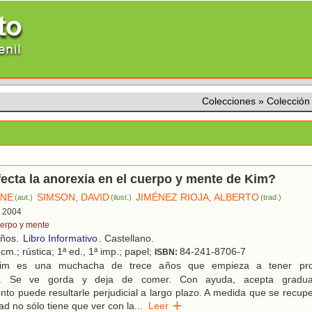
Colecciones
»
Colección
cta la anorexia en el cuerpo y mente de Kim?
INE
SIMSON, DAVID
JIMÉNEZ RIOJA, ALBERTO
(aut.)
(ilust.)
(trad.)
, 2004
erpo y mente
años.
Libro Informativo
. Castellano.
cm.; rústica; 1ª ed., 1ª imp.; papel;
84-241-8706-7
ISBN:
m es una muchacha de trece años que empieza a tener pr
ón. Se ve gorda y deja de comer. Con ayuda, acepta gradu
to puede resultarle perjudicial a largo plazo. A medida que se recup
d no sólo tiene que ver con la
...
Leer