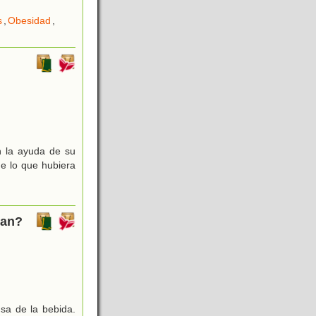
s
,
Obesidad
,
n la ayuda de su
de lo que hubiera
uan?
sa de la bebida.