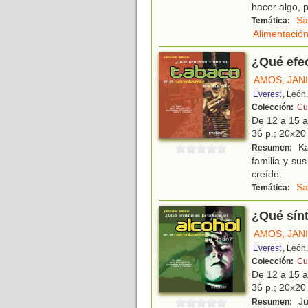
hacer algo, 
Sa
Temática:
Alimentació
¿Qué efec
AMOS, JAN
Everest
, León
Colección:
Cu
De 12 a 15 
36 p.; 20x20 
Ka
Resumen:
familia y su
creído.
Sa
Temática:
¿Qué sínt
AMOS, JAN
Everest
, León
Colección:
Cu
De 12 a 15 
36 p.; 20x20 
Ju
Resumen: