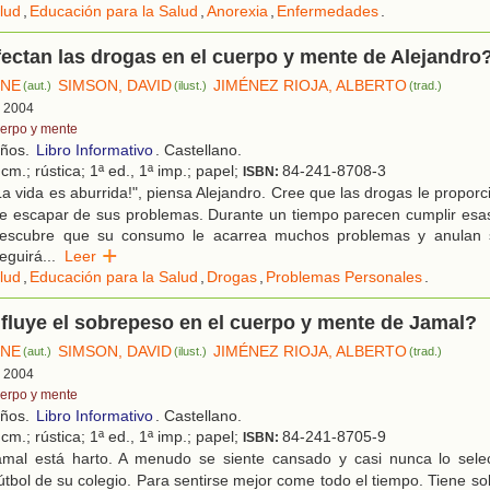
lud
,
Educación para la Salud
,
Anorexia
,
Enfermedades
.
ctan las drogas en el cuerpo y mente de Alejandro
INE
SIMSON, DAVID
JIMÉNEZ RIOJA, ALBERTO
(aut.)
(ilust.)
(trad.)
, 2004
erpo y mente
años.
Libro Informativo
. Castellano.
cm.; rústica; 1ª ed., 1ª imp.; papel;
84-241-8708-3
ISBN:
a vida es aburrida!", piensa Alejandro. Cree que las drogas le proporc
e escapar de sus problemas. Durante un tiempo parecen cumplir esas
descubre que su consumo le acarrea muchos problemas y anulan s
eguirá
...
Leer
lud
,
Educación para la Salud
,
Drogas
,
Problemas Personales
.
luye el sobrepeso en el cuerpo y mente de Jamal?
INE
SIMSON, DAVID
JIMÉNEZ RIOJA, ALBERTO
(aut.)
(ilust.)
(trad.)
, 2004
erpo y mente
años.
Libro Informativo
. Castellano.
cm.; rústica; 1ª ed., 1ª imp.; papel;
84-241-8705-9
ISBN:
mal está harto. A menudo se siente cansado y casi nunca lo sele
útbol de su colegio. Para sentirse mejor come todo el tiempo. Tiene s