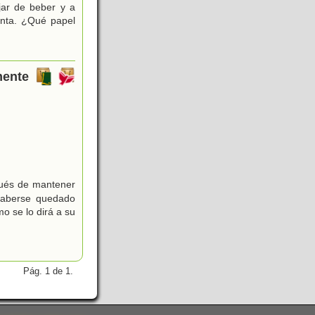
jar de beber y a
renta. ¿Qué papel
mente
pués de mantener
haberse quedado
 se lo dirá a su
Pág. 1 de 1.