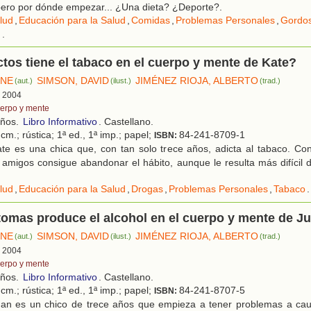
pero por dónde empezar... ¿Una dieta? ¿Deporte?.
lud
,
Educación para la Salud
,
Comidas
,
Problemas Personales
,
Gordo
n
.
tos tiene el tabaco en el cuerpo y mente de Kate?
INE
SIMSON, DAVID
JIMÉNEZ RIOJA, ALBERTO
(aut.)
(ilust.)
(trad.)
, 2004
erpo y mente
años.
Libro Informativo
. Castellano.
cm.; rústica; 1ª ed., 1ª imp.; papel;
84-241-8709-1
ISBN:
te es una chica que, con tan solo trece años, adicta al tabaco. Co
s amigos consigue abandonar el hábito, aunque le resulta más difícil 
lud
,
Educación para la Salud
,
Drogas
,
Problemas Personales
,
Tabaco
.
omas produce el alcohol en el cuerpo y mente de J
INE
SIMSON, DAVID
JIMÉNEZ RIOJA, ALBERTO
(aut.)
(ilust.)
(trad.)
, 2004
erpo y mente
años.
Libro Informativo
. Castellano.
cm.; rústica; 1ª ed., 1ª imp.; papel;
84-241-8707-5
ISBN:
an es un chico de trece años que empieza a tener problemas a cau