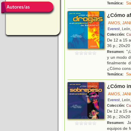
Sa
Temática:
¿Cómo afe
AMOS, JAN
Everest
, León
Colección:
Cu
De 12 a 15 
36 p.; 20x20 
"¡L
Resumen:
y un modo d
finalmente 
¿Cómo cons
Sa
Temática:
¿Cómo inf
AMOS, JAN
Everest
, León
Colección:
Cu
De 12 a 15 
36 p.; 20x20 
Ja
Resumen:
equipos de f