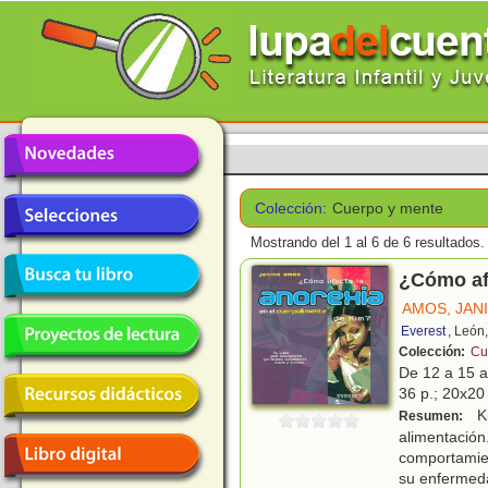
Colección:
Cuerpo y mente
Mostrando del 1 al 6 de 6 resultados.
¿Cómo afe
AMOS, JAN
Everest
, León
Colección:
Cu
De 12 a 15 
36 p.; 20x20 
Ki
Resumen:
alimentaci
comportamien
su enfermeda