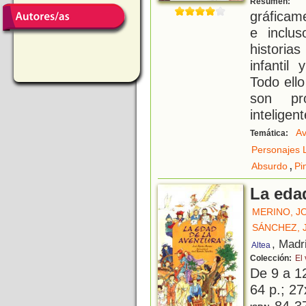
Resumen:
gráficam
e inclu
historia
infantil
Todo ello
son pr
inteligent
Av
Temática:
Personajes L
,
Absurdo
Pi
La eda
MERINO, J
SÁNCHEZ, 
, Madr
Altea
Colección:
El 
De 9 a 1
64 p.; 27
84-3