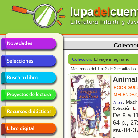
Coleccio
Colección:
El viaje imaginario
Mostrando del 1 al 2 de 2 resultados.
Animal
RODRÍGUE
MELÉNDEZ,
, Madr
Altea
Colección:
El 
De 8 a 1
64 p., 27
84-3
ISBN:
E