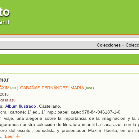
Colecciones
»
Colecc
 mar
ÀXIM
CABAÑAS FERNÁNDEZ, MARÍA
(aut.)
(ilust.)
, 2016
 casa azul
os.
Álbum Ilustrado
. Castellano.
cm.; cartoné; 1ª ed., 1ª imp.; papel;
978-84-946187-1-0
ISBN:
 viaje, una alegoría sobre la importancia de la imaginación y la c
uguramos nuestra colección de literatura infantil La casa azul, con la 
ero del escritor, periodista y presentador Máxim Huerta, en un m
..
Leer