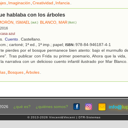
ajes
,
Imaginación
,
Creatividad
,
Infancia
.
ue hablaba con los árboles
MORÓN, ISMAEL
BLANCO, MAR
(aut.)
(ilust.)
, 2016
 casa azul
os.
Cuento
. Castellano.
cm.; cartoné; 1ª ed., 1ª imp.; papel;
978-84-946187-4-1
ISBN:
te pierdes por el bosque permanece bien atento: bajo el murmullo de
re". Tras publicar con Frida su primer poemario, Ahora que la vida,
 la narrativa con un delicioso cuento infantil ilustrado por Mar Blanc
ñas
,
Bosques
,
Árboles
.
2026
¿qué es?
¿quiénes somos?
© 2013-2026 Vincent&Vincent | DTR-Sistemas