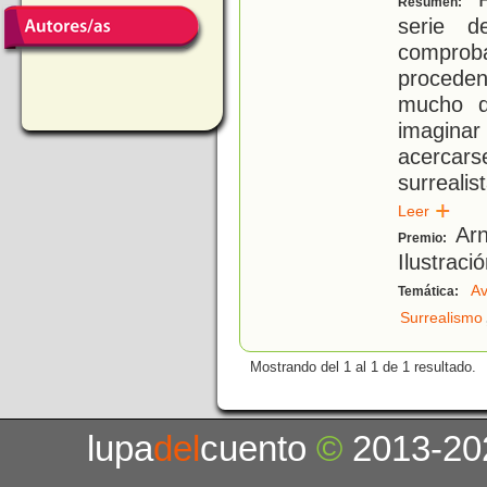
Resumen:
serie d
compro
proceden
mucho q
imagina
acercar
surreali
Leer
Arn
Premio:
Ilustraci
Av
Temática:
Surrealismo
Mostrando del 1 al 1 de 1 resultado.
lupa
del
cuento
©
2013-20