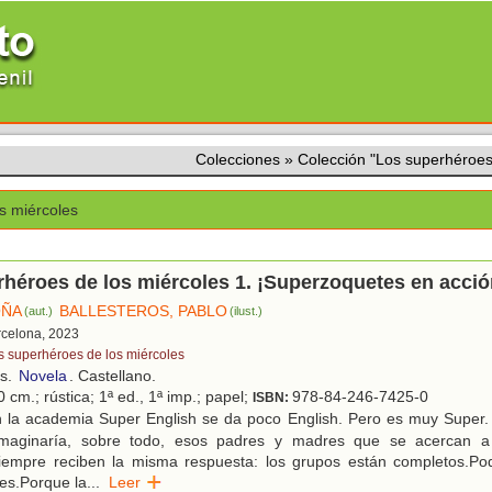
Colecciones
»
Colección "Los superhéroes
s miércoles
héroes de los miércoles 1. ¡Superzoquetes en acció
OÑA
BALLESTEROS, PABLO
(aut.)
(ilust.)
rcelona, 2023
s superhéroes de los miércoles
os.
Novela
. Castellano.
 cm.; rústica; 1ª ed., 1ª imp.; papel;
978-84-246-7425-0
ISBN:
 la academia Super English se da poco English. Pero es muy Super.
maginaría, sobre todo, esos padres y madres que se acercan a 
 siempre reciben la misma respuesta: los grupos están completos.Po
 es.Porque la
...
Leer