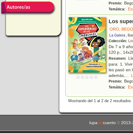
Begoñ
Premio:
Es
Temática:
Los super
ORO, BEG
La Galera
, Ba
Colección:
Lo
De 7 a 9 añ
120 p.; 14x20
Ll
Resumen:
para: 1. Viv
les pasó en 
además,
...
Begoñ
Premio:
Es
Temática:
Mostrando del 1 al 2 de 2 resultados.
lupa
del
cuento
©
2013-