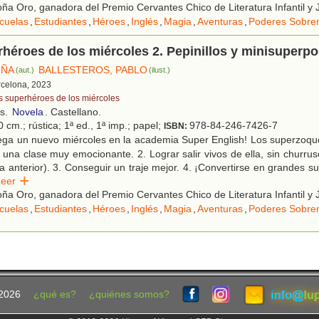
a Oro, ganadora del Premio Cervantes Chico de Literatura Infantil y 
cuelas
,
Estudiantes
,
Héroes
,
Inglés
,
Magia
,
Aventuras
,
Poderes Sobren
héroes de los miércoles 2. Pepinillos y minisuperp
OÑA
BALLESTEROS, PABLO
(aut.)
(ilust.)
rcelona, 2023
s superhéroes de los miércoles
os.
Novela
. Castellano.
 cm.; rústica; 1ª ed., 1ª imp.; papel;
978-84-246-7426-7
ISBN:
ega un nuevo miércoles en la academia Super English! Los superzoqu
ir una clase muy emocionante. 2. Lograr salir vivos de ella, sin churru
la anterior). 3. Conseguir un traje mejor. 4. ¡Convertirse en grandes s
Leer
a Oro, ganadora del Premio Cervantes Chico de Literatura Infantil y 
cuelas
,
Estudiantes
,
Héroes
,
Inglés
,
Magia
,
Aventuras
,
Poderes Sobren
2026
¿qué es?
¿quiénes somos?