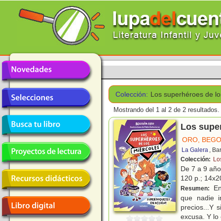
Colección:
Los superhéroes de lo
Mostrando del 1 al 2 de 2 resultados.
Los super
ORO, BEG
La Galera
, Ba
Colección:
Lo
De 7 a 9 añ
120 p.; 14x20
En
Resumen:
que nadie i
precios...Y
excusa. Y lo