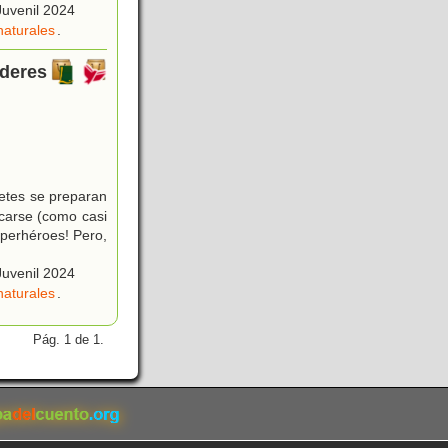
Juvenil 2024
aturales
.
oderes
etes se preparan
scarse (como casi
uperhéroes! Pero,
Juvenil 2024
aturales
.
Pág. 1 de 1.