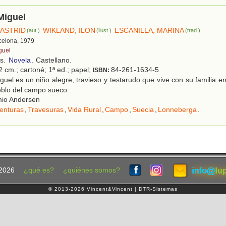
Miguel
 ASTRID
WIKLAND, ILON
ESCANILLA, MARINA
(aut.)
(ilust.)
(trad.)
rcelona, 1979
guel
os.
Novela
. Castellano.
2 cm.; cartoné; 1ª ed.; papel;
84-261-1634-5
ISBN:
uel es un niño alegre, travieso y testarudo que vive con su familia 
blo del campo sueco.
io Andersen
enturas
,
Travesuras
,
Vida Rural
,
Campo
,
Suecia
,
Lonneberga
.
2026
¿qué es?
¿quiénes somos?
© 2013-2026 Vincent&Vincent | DTR-Sistemas