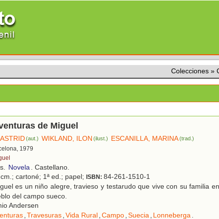
Colecciones
»
venturas de Miguel
 ASTRID
WIKLAND, ILON
ESCANILLA, MARINA
(aut.)
(ilust.)
(trad.)
rcelona, 1979
guel
os.
Novela
. Castellano.
cm.; cartoné; 1ª ed.; papel;
84-261-1510-1
ISBN:
uel es un niño alegre, travieso y testarudo que vive con su familia 
blo del campo sueco.
io Andersen
enturas
,
Travesuras
,
Vida Rural
,
Campo
,
Suecia
,
Lonneberga
.