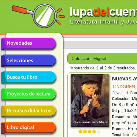
Colección:
Miguel
Mostrando del 1 al 2 de 2 resultados.
Nuevas a
LINDGREN,
Juventud
, Ba
Colección:
Mi
De 8 a 9 añ
96 p.; 16x22 
Mig
Resumen:
pequeño pue
Prem
Premio:
Av
Temática: