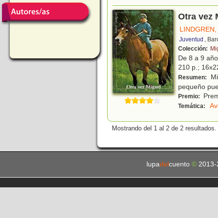
Otra vez 
LINDGREN,
Juventud
, Ba
Colección:
Mi
De 8 a 9 añ
210 p.; 16x2
Mig
Resumen:
pequeño pue
Prem
Premio:
Av
Temática:
Mostrando del 1 al 2 de 2 resultados.
lupa
del
cuento
©
2013-