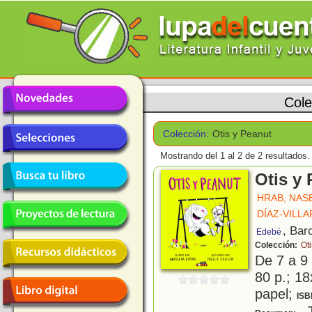
Cole
Colección:
Otis y Peanut
Mostrando del 1 al 2 de 2 resultados.
Otis y
HRAB, NAS
DÍAZ-VILL
, Bar
Edebé
Colección:
Ot
De 7 a 9
80 p.; 18
papel;
ISB
T