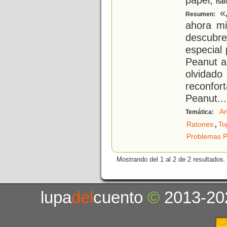
ISB
«
Resumen:
ahora mi
descubre
especial 
Peanut a
olvidad
reconfort
Peanut
...
An
Temática:
,
Ratones
To
Problemas P
Mostrando del 1 al 2 de 2 resultados.
lupa
del
cuento
©
2013-20