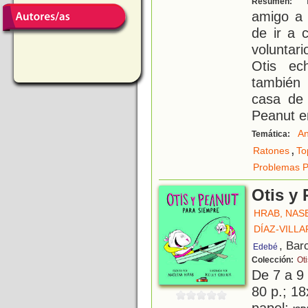
Resumen:
amigo a 
de ir a 
voluntar
Otis ec
también
casa de 
Peanut e
An
Temática:
,
Ratones
To
Problemas P
Otis y
HRAB, NAS
DÍAZ-VILL
, Bar
Edebé
Colección:
Ot
De 7 a 9
80 p.; 18
papel;