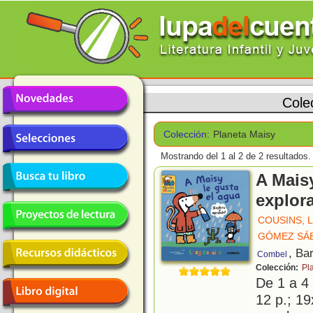
Cole
Colección:
Planeta Maisy
Mostrando del 1 al 2 de 2 resultados.
A Maisy
explor
COUSINS, 
GÓMEZ SÁEZ
, Ba
Combel
Colección:
Pl
De 1 a 4
12 p.; 19