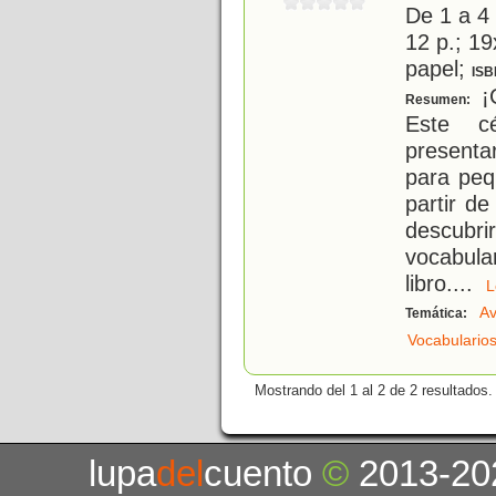
De 1 a 4
12 p.; 19
papel;
ISB
¡C
Resumen:
Este cé
presenta
para peq
partir d
descubrir
vocabula
libro.
...
A
Temática:
Vocabulario
Mostrando del 1 al 2 de 2 resultados.
lupa
del
cuento
©
2013-20