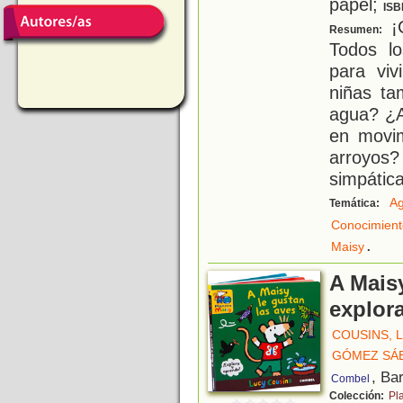
papel;
ISB
¡C
Resumen:
Todos l
para viv
niñas ta
agua? ¿A
en movi
arroyos
simpátic
A
Temática:
Conocimient
.
Maisy
A Maisy
explor
COUSINS, 
GÓMEZ SÁEZ
, Ba
Combel
Colección:
Pl