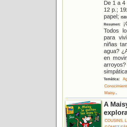
De 1 a 4
12 p.; 19
papel;
ISB
¡C
Resumen:
Todos l
para viv
niñas ta
agua? ¿A
en movi
arroyos
simpátic
A
Temática:
Conocimient
.
Maisy
A Maisy
explor
COUSINS, 