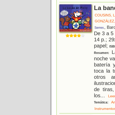
La ban
COUSINS, 
GONZÁLEZ,
, Bar
Serres
De 3 a 5
14 p.; 29
papel;
ISB
L
Resumen:
noche va
batería 
toca la 
otros a
ilustrac
de tiras
los
...
Le
An
Temática:
Instrumento