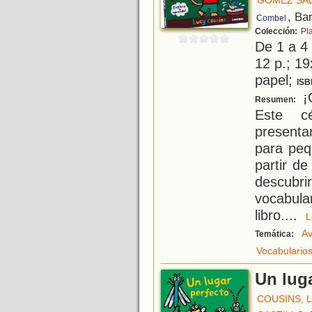
GÓMEZ SÁEZ
, Ba
Combel
Colección:
Pl
De 1 a 4
12 p.; 19
papel;
ISB
¡C
Resumen:
Este cé
presenta
para peq
partir d
descubrir
vocabula
libro.
...
A
Temática:
Vocabulario
Un luga
COUSINS, 