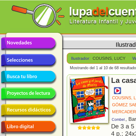
Ilustra
Ilustrador:
COUSINS, LUCY
W
Mostrando del 1 al 10 de 68 resultado
La casa
COUSINS, 
GÓMEZ SAEZ
MERCADER
, Ba
Combel
De 3 a 5
4 p.; 24x