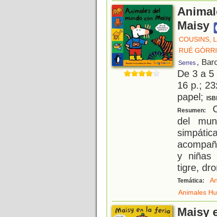
Animal
Maisy
COUSINS, 
RUÉ GÒRRI
, Bar
Serres
De 3 a 5
16 p.; 23
papel;
ISB
C
Resumen:
del mun
simpáti
acompaña
y niñas 
tigre, dr
An
Temática:
Animales H
Maisy en