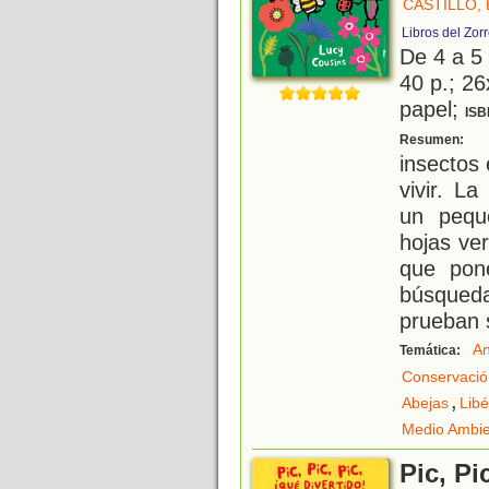
CASTILLO, 
Libros del Zor
De 4 a 5
40 p.; 26
papel;
ISB
A
Resumen:
insectos 
vivir. La
un pequ
hojas ver
que pon
búsqued
prueban 
An
Temática:
Conservació
,
Abejas
Libé
Medio Ambi
Pic, Pi