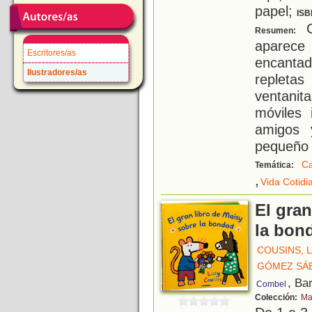
papel;
ISB
C
Resumen:
aparece 
Escritores/as
encantado
Ilustradores/as
repletas
ventani
móviles 
amigos 
pequeño
C
Temática:
,
Vida Cotidi
El gran
la bon
COUSINS, 
GÓMEZ SÁEZ
, Ba
Combel
Colección:
Ma