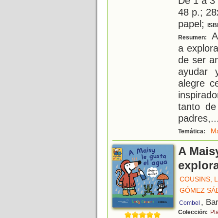
De 1 a 3
48 p.; 28
papel;
ISB
A
Resumen:
a explor
de ser a
ayudar 
alegre c
inspirad
tanto d
padres,
..
Ma
Temática:
A Maisy
explor
COUSINS, 
GÓMEZ SÁEZ
, Ba
Combel
Colección:
Pl