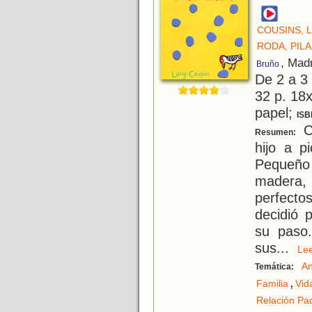
COUSINS, 
RODA, PIL
, Mad
Bruño
De 2 a 3
32 p. 18x
papel;
ISB
C
Resumen:
hijo a p
Pequeño p
madera,
perfecto
decidió 
su paso.
sus
...
L
An
Temática:
,
Familia
Vid
Relación Pad