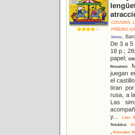
lengüet
atracc
COUSINS, 
PIÑEIRO GA
, Bar
Serres
De 3 a 5
18 p.; 28
papel;
ISB
Ma
Resumen:
juegan e
el castil
tiran po
rusa, a l
Las simp
acompaña
y
...
Lee
An
Temática:
,
Animales 