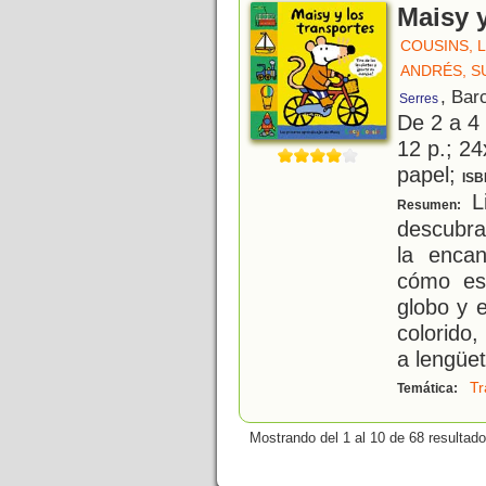
Maisy y
COUSINS, 
ANDRÉS, S
, Bar
Serres
De 2 a 4
12 p.; 24
papel;
ISB
Li
Resumen:
descubra
la enca
cómo es 
globo y e
colorido,
a lengüet
Tr
Temática:
Mostrando del 1 al 10 de 68 resultado