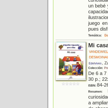
un bebé 
capacida
ilustraci
juego en
pues disf
B
Temática:
Mi cas
VANDEWIEL
DESMOINAU
, Z
Edelvives
Colección:
Pr
De 6 a 7
30 p.; 22
84-2
ISBN:
L
Resumen:
curiosid
a amplia