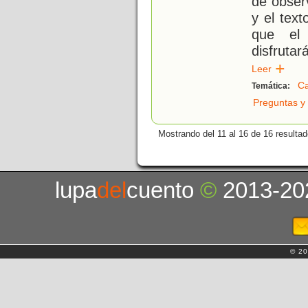
de observ
y el tex
que el 
disfrutar
Leer
C
Temática:
Preguntas y
Mostrando del 11 al 16 de 16 resultad
lupa
del
cuento
©
2013-20
© 20