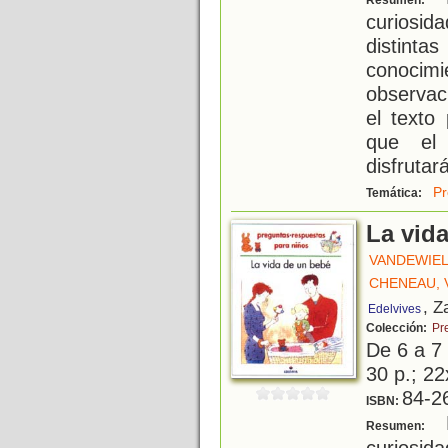
Resumen:
curiosi
distint
conoci
observaci
el texto
que el 
disfrutar
Pr
Temática:
La vid
VANDEWIEL
CHENEAU, 
, Z
Edelvives
Colección:
Pr
De 6 a 7
30 p.; 22
84-2
ISBN:
L
Resumen:
curiosid