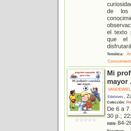
curiosid
de los
conoci
observaci
el texto
que el 
disfrutar
An
Temática:
Conocimient
Mi pro
mayor .
VANDEWIEL
, Z
Edelvives
Colección:
Pr
De 6 a 7
30 p.; 22
84-2
ISBN:
L