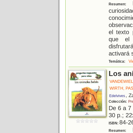
L
Resumen:
curiosid
conoci
observaci
el texto
que el 
disfruta
activará 
Vi
Temática:
Los an
VANDEWIEL
WIRTH, PA
, Z
Edelvives
Colección:
Pr
De 6 a 7
30 p.; 22
84-2
ISBN:
L
Resumen: