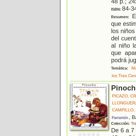
48 p.; 24
84-3
ISBN:
Es
Resumen:
que estim
los niños
del cuen
al niño l
que apa
podrá jug
Ma
Temática:
los Tres Cer
Pinoc
PICAZO, CR
LLONGUER
CAMPILLO,
, B
Parramón
Colección:
Tr
De 6 a 7