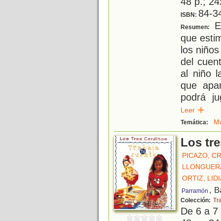
48 p.; 24
84-3
ISBN:
Es
Resumen:
que estim
los niños
del cuen
al niño l
que apa
podrá ju
Leer
Ma
Temática:
Los tre
PICAZO, CR
LLONGUER
ORTIZ, LIDI
, B
Parramón
Colección:
Tr
De 6 a 7