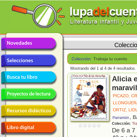
Colecci
Colección:
Trabaja tu cuento
Mostrando del 1 al 4 de 4 resultados.
Alicia 
maravil
PICAZO, CR
LLONGUER
ORTIZ, LIDI
, B
Parramón
Colección:
Tr
De 6 a 7