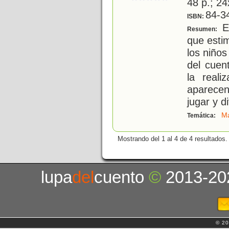
48 p.; 24
84-3
ISBN:
Es
Resumen:
que estim
los niños
del cuen
la reali
aparecen
jugar y d
Ma
Temática:
Mostrando del 1 al 4 de 4 resultados.
lupa
del
cuento
©
2013-20
© 20