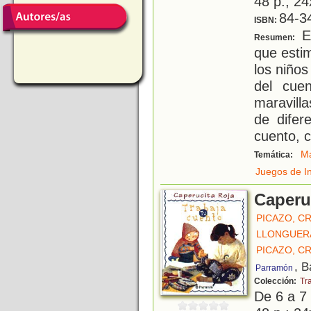
48 p.; 24
84-3
ISBN:
Es
Resumen:
que estim
los niños
del cue
maravilla
de difer
cuento, c
Ma
Temática:
Juegos de I
Caperu
PICAZO, CR
LLONGUER
PICAZO, CR
, B
Parramón
Colección:
Tr
De 6 a 7