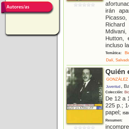
afortuna
irán apa
Picasso,
Richard
Mdivani,
Hutton, 
incluso la
Bi
Temática:
Dalí, Salvad
Quién e
GONZÁLEZ 
, B
Juventud
Colección:
Bi
De 12 a 
225 p.; 1
papel;
ISB
R
Resumen:
incompren