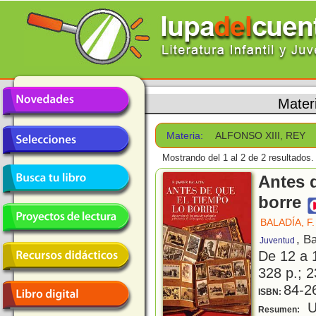
Mater
Materia:
ALFONSO XIII, REY
Mostrando del 1 al 2 de 2 resultados.
Antes 
borre
BALADÍA, F.
, B
Juventud
De 12 a 
328 p.; 2
84-2
ISBN:
U
Resumen: