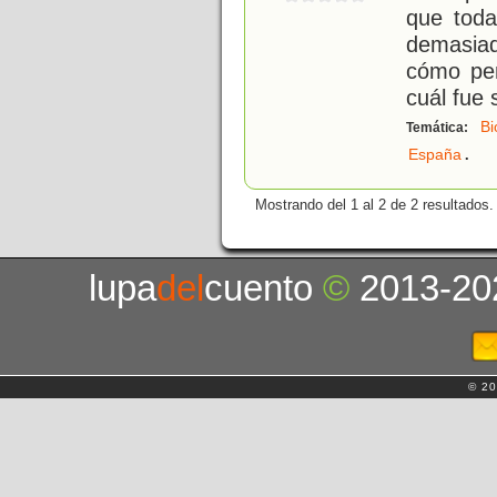
que toda
demasiad
cómo pen
cuál fue 
Bi
Temática:
.
España
Mostrando del 1 al 2 de 2 resultados.
lupa
del
cuento
©
2013-20
© 20