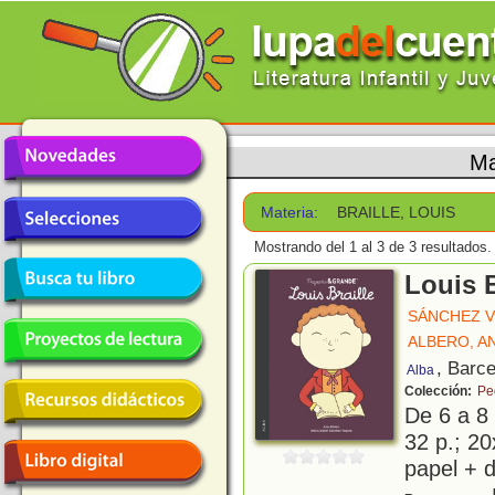
Ma
Materia:
BRAILLE, LOUIS
Mostrando del 1 al 3 de 3 resultados.
Louis B
SÁNCHEZ V
ALBERO, A
, Barc
Alba
Colección:
Pe
De 6 a 8
32 p.; 20
papel + d