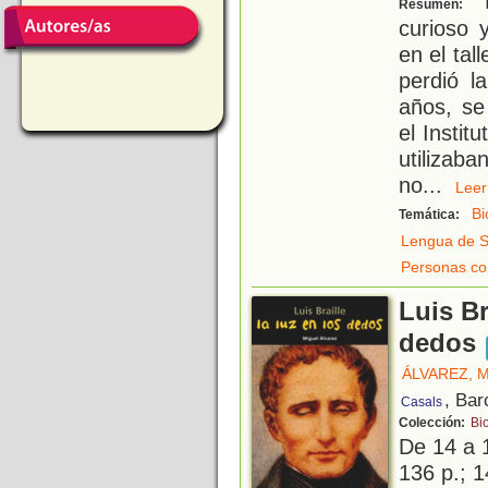
E
Resumen:
curioso 
en el tal
perdió l
años, se
el Instit
utilizab
no
...
Le
Bi
Temática:
Lengua de S
Personas co
Luis Br
dedos
ÁLVAREZ, 
, Bar
Casals
Colección:
Bi
De 14 a 
136 p.; 1