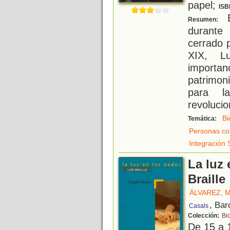
papel;
ISB
E
Resumen:
durante
cerrado p
XIX, Lu
importa
patrimoni
para l
revoluci
Bi
Temática:
Personas co
Integración 
La luz 
Braille
ÁLVAREZ, 
, Bar
Casals
Colección:
Bi
De 15 a 