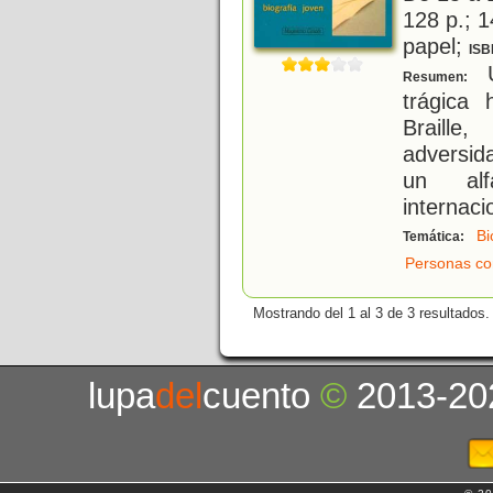
128 p.; 1
papel;
ISB
U
Resumen:
trágica 
Braill
adversid
un alf
internac
Bi
Temática:
Personas co
Mostrando del 1 al 3 de 3 resultados.
lupa
del
cuento
©
2013-20