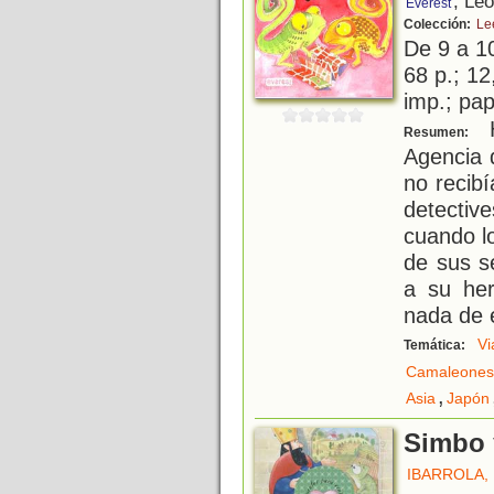
, Le
Everest
Colección:
Lee
De 9 a 1
68 p.; 12
imp.; pa
H
Resumen:
Agencia 
no recib
detectiv
cuando lo
de sus s
a su he
nada de 
Vi
Temática:
Camaleones
,
Asia
Japón
Simbo 
IBARROLA,