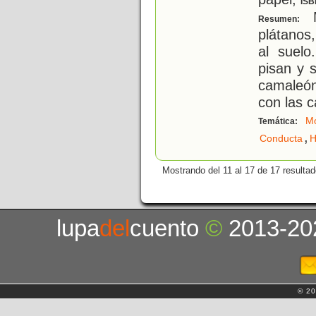
ISB
M
Resumen:
plátanos
al suelo
pisan y 
camaleón
con las 
M
Temática:
,
Conducta
H
Mostrando del 11 al 17 de 17 resultad
lupa
del
cuento
©
2013-20
© 20