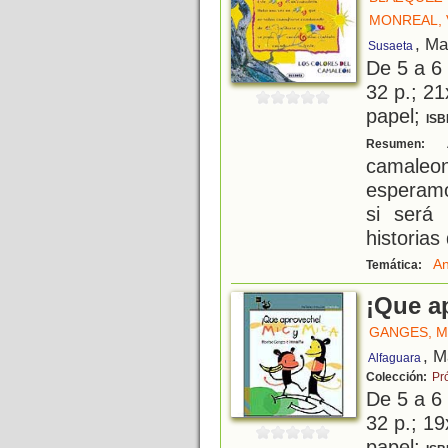
MONREAL, 
, Ma
Susaeta
De 5 a 6
32 p.; 21
papel;
ISB
A
Resumen:
camaleon
esperamo
si será 
historias
An
Temática:
¡Que a
GANGES, 
, M
Alfaguara
Colección:
Pr
De 5 a 6
32 p.; 19
papel;