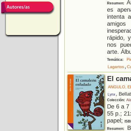
Ar
Resumen:
es apen
intenta 
amigos
inespera
rápido, 
nos pue
arte. Ál
Pi
Temática:
,
Lagartos
C
El cam
ANGULO, E
, Bella
Lynx
Colección:
Al
De 6 a 7
55 p.; 21
papel;
ISB
B
Resumen: