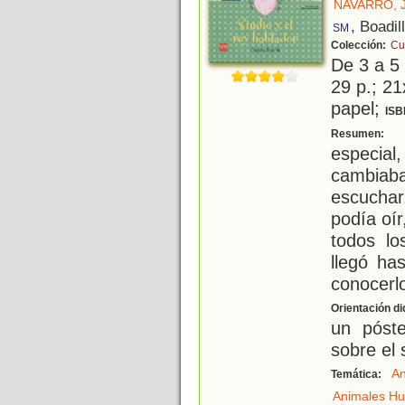
NAVARRO, 
, Boadil
SM
Colección:
Cu
De 3 a 5
29 p.; 21
papel;
ISB
S
Resumen:
especial
cambia
escucha
podía oí
todos lo
llegó ha
conocerlo
Orientación di
un póste
sobre el 
An
Temática:
Animales H