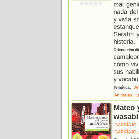
mal geni
nada del
y vivía s
estanque
Serafín y
historia.
Orientación di
camaleo
cómo viv
sus habi
y vocabul
An
Temática:
Animales H
Mateo 
wasabi
GARCÍA IG
GARCÍA IG