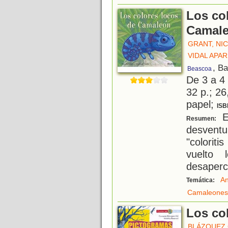
Los co
Camal
GRANT, NI
VIDAL APAR
, B
Beascoa
De 3 a 4
32 p.; 26
papel;
ISB
Es
Resumen:
desvent
"colorit
vuelto
desaperci
An
Temática:
Camaleones
Los co
BLÁZQUEZ 