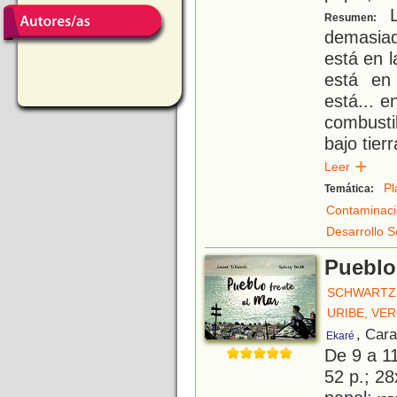
L
Resumen:
demasiad
está en l
está en
está... e
combusti
bajo tier
Leer
Pl
Temática:
Contaminac
Desarrollo S
Pueblo 
SCHWARTZ
URIBE, VE
, Car
Ekaré
De 9 a 1
52 p.; 28