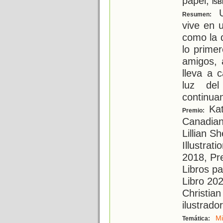
papel;
ISB
U
Resumen:
vive en 
como la d
lo prime
amigos, 
lleva a 
luz de
continua
Kat
Premio:
Canadian 
Lillian S
Illustrat
2018, Pre
Libros p
Libro 20
Christian
ilustrador
M
Temática: