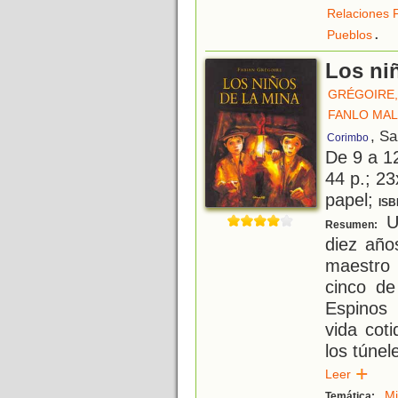
Relaciones F
.
Pueblos
Los ni
GRÉGOIRE,
FANLO MAL
, S
Corimbo
De 9 a 1
44 p.; 23
papel;
ISB
Un
Resumen:
diez año
maestro 
cinco de
Espinos 
vida cot
los túnel
Leer
M
Temática: