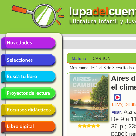
Materia:
CARBÓN
Mostrando del 1 al 3 de 3 resultados.
Aires d
el clim
LEVY, DEBB
, Alzir
Algar
De 9 a 1
36 p.; 23
papel;
ISB