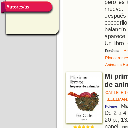
pero es 
mueve. 
después 
cocodrilo
balancí
aparece 
Un libro,
Am
Temática:
Rinoceronte
Animales H
Mi prim
de ani
CARLE, ER
KESELMAN,
, Ma
Kókinos
De 2 a 4
20 p.; 13
papel;
ISB