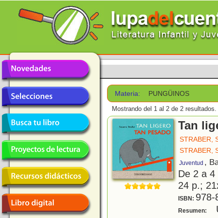
Materia:
PUNGÜINOS
Mostrando del 1 al 2 de 2 resultados.
Tan lig
STRABER, 
STRABER, 
, B
Juventud
De 2 a 4
24 p.; 21
978-
ISBN:
U
Resumen: