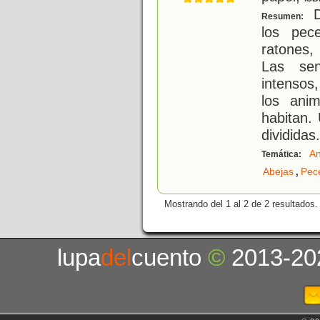
D
Resumen:
los pece
ratones,
Las senc
intensos
los ani
habitan.
divididas
.
An
Temática:
,
Abejas
Pec
Mostrando del 1 al 2 de 2 resultados.
lupa
del
cuento
©
2013-20