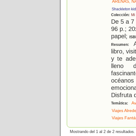
ARENAS, N
Shackleton ki
Colección:
Mi
De 5 a 7
96 p.; 20
papel;
ISB
A
Resumen:
libro, vi
y te ade
lleno d
fascina
océano
emocion
Disfruta 
Av
Temática:
Viajes Alre
Viajes Fantá
Mostrando del 1 al 2 de 2 resultados.