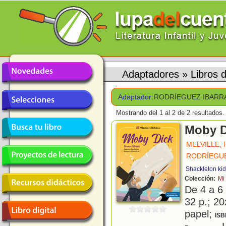
Adaptadores
»
Libros
Adaptador:
RODRÍEGUEZ IBARRA
Mostrando del 1 al 2 de 2 resultados.
Moby D
MELVILLE,
RODRÍEGUE
Shackleton ki
Colección:
Mi
De 4 a 6
32 p.; 20
papel;
ISB