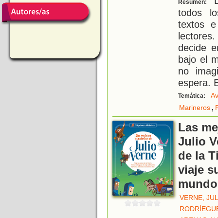
L
Resumen:
todos l
textos e
lectores
decide e
bajo el 
no imagi
espera. E
Av
Temática:
,
Marineros
Las me
Julio V
de la T
viaje s
mundo 
VERNE, JU
RODRÍEGUE