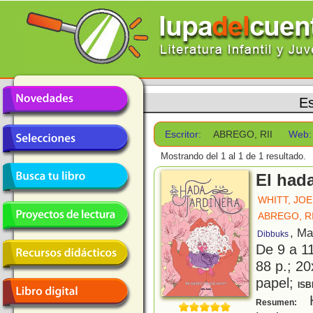
Es
Escritor:
ABREGO, RII
Web:
Mostrando del 1 al 1 de 1 resultado.
El hada
WHITT, JOE
ABREGO, RI
, Ma
Dibbuks
De 9 a 1
88 p.; 20
papel;
ISB
H
Resumen: