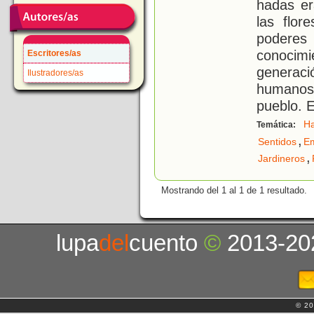
hadas er
las flor
podere
conoci
Escritores/as
generac
Ilustradores/as
humanos 
pueblo. 
H
Temática:
,
Sentidos
E
,
Jardineros
Mostrando del 1 al 1 de 1 resultado.
lupa
del
cuento
©
2013-20
© 20