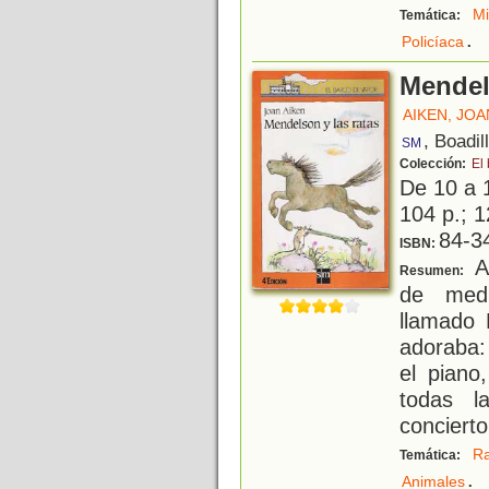
Mi
Temática:
.
Policíaca
Mendel
AIKEN, JOA
, Boadil
SM
Colección:
El
De 10 a 
104 p.; 1
84-3
ISBN:
Al
Resumen:
de medi
llamado
adoraba: 
el piano
todas l
concierto
R
Temática:
.
Animales