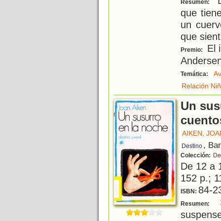
De
Resumen:
que tien
un cuerv
que sient
El 
Premio:
Anderse
Av
Temática:
Relación Ni
Un sus
cuento
AIKEN, JOA
, Ba
Destino
Colección:
De
De 12 a 
152 p.; 1
84-2
ISBN:
S
Resumen:
suspense