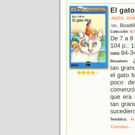
El gat
AIKEN, JOA
, Boadil
SM
Colección:
El
De 7 a 8
104 p.; 1
84-3
ISBN:
¿
Resumen:
tan gran
el gato 
poco de
comenzó 
que era 
tan gran
sucedier
An
Temática:
.
Comidas