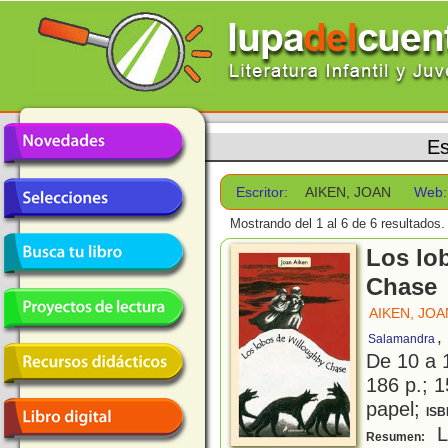
Es
Escritor:
AIKEN, JOAN
Web:
Mostrando del 1 al 6 de 6 resultados.
Los lo
Chase
AIKEN, JOA
,
Salamandra
De 10 a 
186 p.; 1
papel;
ISB
La
Resumen: