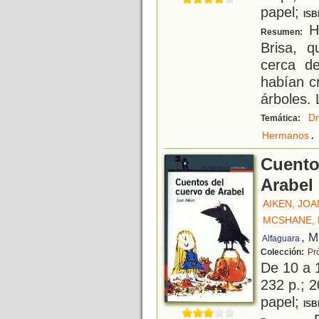
papel;
ISB
H
Resumen:
Brisa, 
cerca de
habían c
árboles. 
D
Temática:
.
Hermanos
Cuento
Arabel
AIKEN, JOA
MCSHANE,
, M
Alfaguara
Colección:
Pr
De 10 a 
232 p.; 2
papel;
ISB