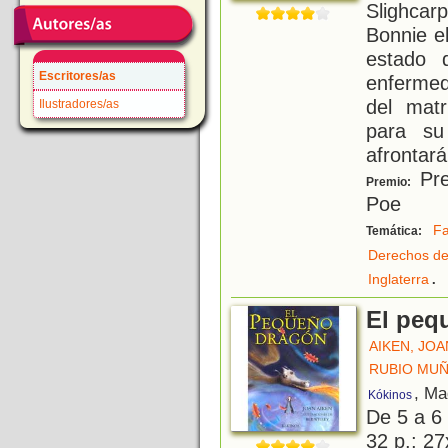
Slighcarp
Bonnie e
estado 
Escritores/as
enfermed
del matr
Ilustradores/as
para su
afrontará
Pre
Premio:
Poe
Fa
Temática:
Derechos de
.
Inglaterra
El peq
AIKEN, JOA
RUBIO MUÑ
, Ma
Kókinos
De 5 a 6
32 p.; 27