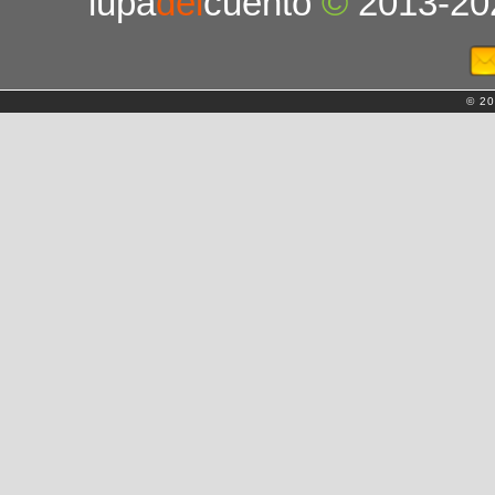
lupa
del
cuento
©
2013-20
© 20