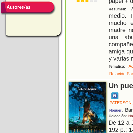
papel + d
A
Resumen:
medio. T
mucho el
madre in
una abu
compañer
amiga qu
y varias 
Ad
Temática:
Relación Pad
Un pue
PATERSON,
, Ba
Noguer
Colección:
No
De 12 a 
192 p.; 1