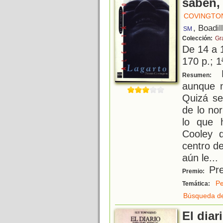
saben,
COVINGTON
, Boadil
SM
Colección:
Gra
De 14 a 
170 p.; 1
L
Resumen:
aunque n
Quizá se
de lo nor
lo que 
Cooley 
centro d
aún le
...
Pre
Premio:
Pe
Temática:
Búsqueda de
El diar