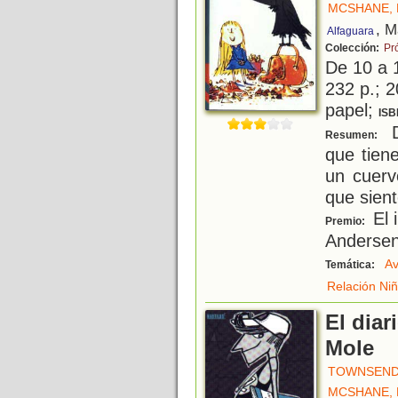
MCSHANE,
, M
Alfaguara
Colección:
Pr
De 10 a 
232 p.; 2
papel;
ISB
De
Resumen:
que tien
un cuerv
que sient
El 
Premio:
Anderse
Av
Temática:
Relación Ni
El diar
Mole
TOWNSEND
MCSHANE,