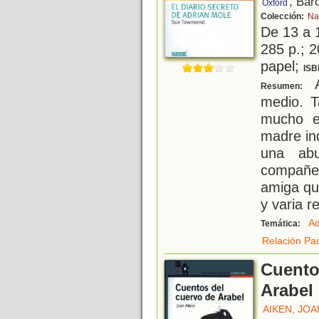
, Bar
Oxford
Colección:
Na
De 13 a 
285 p.; 2
papel;
ISB
A
Resumen:
medio. T
mucho el
madre in
una abu
compañer
amiga qu
y varia r
Ad
Temática:
Relación Pad
Cuento
Arabel
AIKEN, JOA