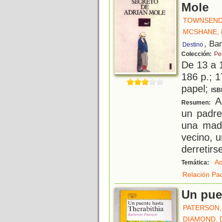
Mole
TOWNSEND
MCSHANE,
, Ba
Destino
Colección:
Pe
De 13 a 
186 p.; 1
papel;
ISB
Ad
Resumen:
un padre
una madr
vecino, 
derretirs
Ad
Temática:
Relación Pad
Un pue
PATERSON,
DIAMOND,