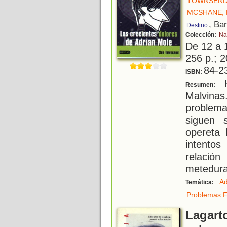
TOWNSEND
MCSHANE,
, Ba
Destino
Colección:
Na
De 12 a 
256 p.; 2
84-2
ISBN:
H
Resumen:
Malvin
problema
siguen 
opereta 
intentos
relació
metedura 
Ad
Temática:
Problemas F
Lagarto