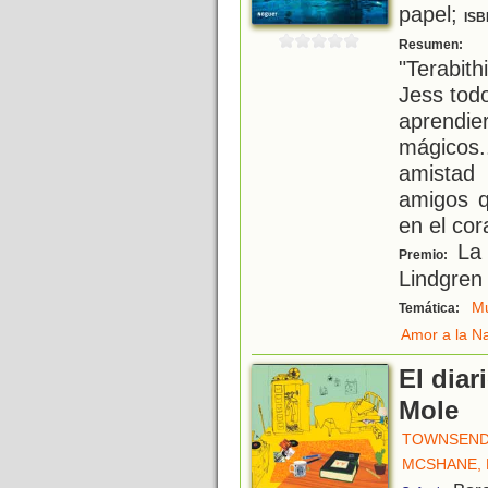
papel;
ISB
«
Resumen:
"Terabith
Jess tod
aprendi
mágicos
amistad
amigos 
en el cor
La 
Premio:
Lindgren
Mu
Temática:
Amor a la N
El diar
Mole
TOWNSEND
MCSHANE,