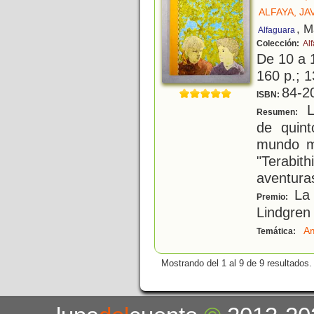
ALFAYA, JA
, M
Alfaguara
Colección:
Al
De 10 a 
160 p.; 1
84-2
ISBN:
L
Resumen:
de quin
mundo m
"Terabit
aventura
La 
Premio:
Lindgren
Am
Temática:
Mostrando del 1 al 9 de 9 resultados.