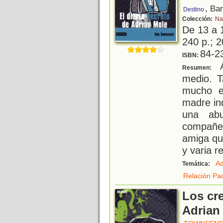
, Ba
Destino
Colección:
Na
De 13 a 
240 p.; 2
84-2
ISBN:
A
Resumen:
medio. T
mucho el
madre in
una abu
compañer
amiga qu
y varia r
Ad
Temática:
Relación Pad
Los cr
Adrian