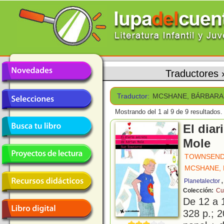
Traductores
Traductor:
MCSHANE, BÁRBARA
Mostrando del 1 al 9 de 9 resultados.
El diar
Mole
TOWNSEND
MCSHANE,
Planetalector
Colección:
Cu
De 12 a 
328 p.; 2