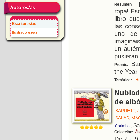
¡
Resumen:
ropa! Eso
libro qu
Escritores/as
las cons
uno de 
Ilustradores/as
imaginái
un autén
pusieran
.
Ban
Premio:
the Year
H
Temática:
Nublad
de alb
BARRETT, J
SALAS, MA
, S
Corimbo
Colección:
Ál
De 7 a 9