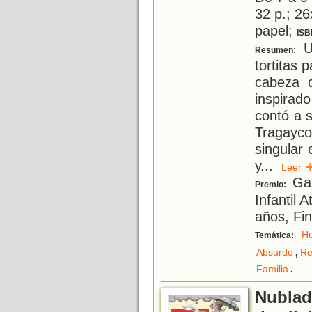
32 p.; 26
papel;
ISB
U
Resumen:
tortitas 
cabeza 
inspirad
contó a s
Tragayc
singular 
y
...
Lee
Gan
Premio:
Infantil 
años, Fin
H
Temática:
,
Absurdo
Re
.
Familia
Nublad