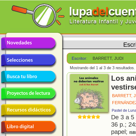
Escr
Escritor:
BARRETT, JUDI
Mostrando del 1 al 3 de 3 resultados.
Los an
vestirs
BARRETT, J
FERNÁNDEZ
Pastel de Lun
De 3 a 5
36 p.; 24
papel;
ISB