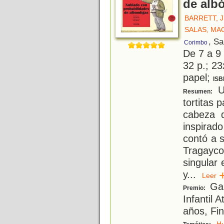
de alb
BARRETT, J
SALAS, MA
, S
Corimbo
De 7 a 9
32 p.; 23
papel;
ISB
U
Resumen:
tortitas 
cabeza 
inspirad
contó a s
Tragayc
singular 
y
...
Lee
Gan
Premio:
Infantil 
años, Fin