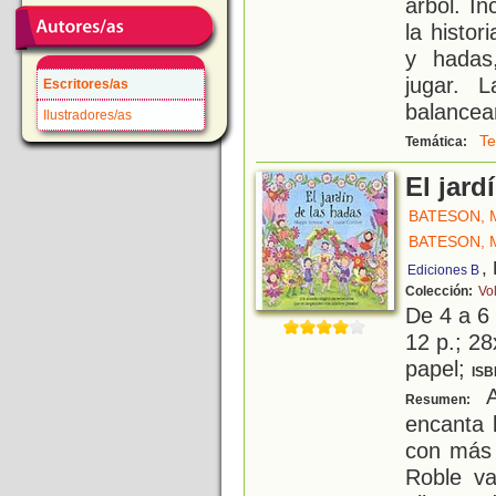
árbol. In
la histor
y hadas,
jugar. 
Escritores/as
balancea
Ilustradores/as
Te
Temática:
El jard
BATESON, 
BATESON, 
,
Ediciones B
Colección:
Vo
De 4 a 6
12 p.; 28
papel;
ISB
A
Resumen:
encanta 
con más 
Roble va