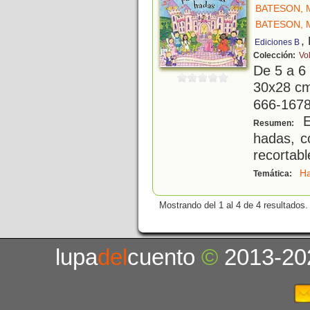
BATESON, 
BATESON, 
,
Ediciones B
Colección:
Vo
De 5 a 6
30x28 cm.
666-1678
E
Resumen:
hadas, c
recortabl
H
Temática:
Mostrando del 1 al 4 de 4 resultados.
lupa
del
cuento
©
2013-20