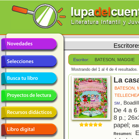
Escritore
Escritor:
BATESON, MAGGIE
Mostrando del 1 al 4 de 4 resultados.
La cas
BATESON, 
TELLECHEA
, Boadil
SM
De 4 a 6
8 p.; 26x
papel;
ISB
Es
Resumen: