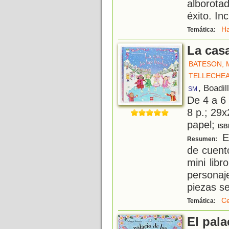
alborota
éxito. In
H
Temática:
La cas
BATESON, 
TELLECHEA
, Boadil
SM
De 4 a 6
8 p.; 29x
papel;
ISB
Es
Resumen:
de cuent
mini libr
personaj
piezas s
Ce
Temática:
El pala