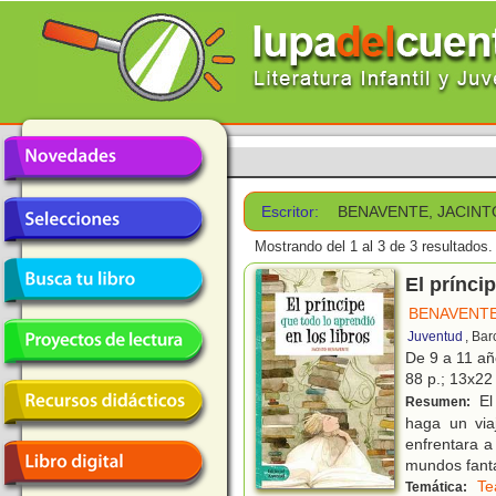
Escritor:
BENAVENTE, JACINT
Mostrando del 1 al 3 de 3 resultados.
El prínci
BENAVENTE
Juventud
, Ba
De 9 a 11 a
88 p.; 13x22 
El 
Resumen:
haga un via
enfrentara a
mundos fantá
Te
Temática: