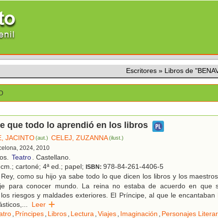
Escritores
»
Libros de "BEN
O
pe que todo lo aprendió en los libros
, JACINTO
CELEJ, ZUZANNA
(aut.)
(ilust.)
rcelona, 2024, 2010
ños.
Teatro
. Castellano.
cm.; cartoné; 4ª ed.; papel;
978-84-261-4406-5
ISBN:
Rey, como su hijo ya sabe todo lo que dicen los libros y los maestros
je para conocer mundo. La reina no estaba de acuerdo en que s
 los riesgos y maldades exteriores. El Príncipe, al que le encantaban 
sticos,
...
Leer
atro
,
Príncipes
,
Libros
,
Lectura
,
Viajes
,
Imaginación
,
Personajes Literar