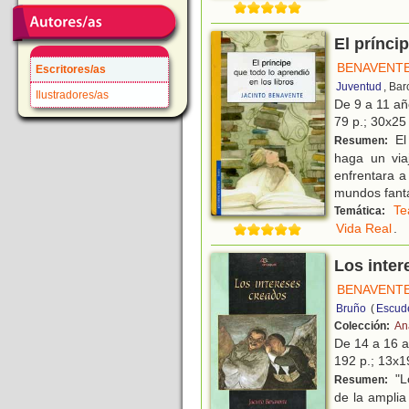
El prínci
BENAVENTE
Escritores/as
Juventud
, Ba
Ilustradores/as
De 9 a 11 a
79 p.; 30x25 
El 
Resumen:
haga un via
enfrentara a
mundos fantá
Te
Temática:
Vida Real
.
Los inter
BENAVENTE
Bruño
(
Escud
Colección:
An
De 14 a 16 
192 p.; 13x19
"L
Resumen:
de la amplia