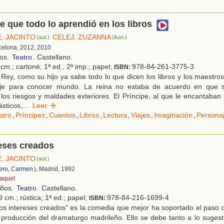
pe que todo lo aprendió en los libros
, JACINTO
CELEJ, ZUZANNA
(aut.)
(ilust.)
rcelona, 2012, 2010
ños.
Teatro
. Castellano.
cm.; cartoné; 1ª ed., 2ª imp.; papel;
978-84-261-3775-3
ISBN:
Rey, como su hijo ya sabe todo lo que dicen los libros y los maestros
je para conocer mundo. La reina no estaba de acuerdo en que s
 los riesgos y maldades exteriores. El Príncipe, al que le encantaban 
sticos,
...
Leer
atro
,
Príncipes
,
Cuentos
,
Libros
,
Lectura
,
Viajes
,
Imaginación
,
Personaj
eses creados
, JACINTO
(aut.)
ero, Carmen
), Madrid, 1992
aquel
años.
Teatro
. Castellano.
 cm.; rústica; 1ª ed.; papel;
978-84-216-1699-4
ISBN:
os intereses creados" es la comedia que mejor ha soportado el paso 
 producción del dramaturgo madrileño. Ello se debe tanto a lo suges