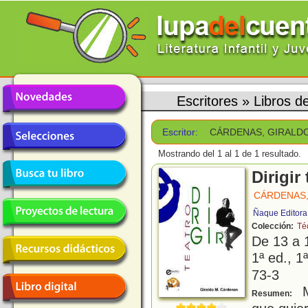
Escritores
»
Libros 
Escritor:
CÁRDENAS, GIRALD
Mostrando del 1 al 1 de 1 resultado.
Dirigir
CÁRDENAS,
Ñaque Editora
Colección:
Téc
De 13 a 
1ª ed., 1ª
73-3
M
Resumen: