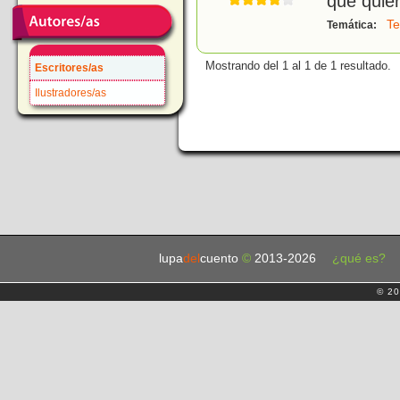
que quier
Te
Temática:
Mostrando del 1 al 1 de 1 resultado.
Escritores/as
Ilustradores/as
lupa
del
cuento
©
2013-2026
¿qué es?
© 20