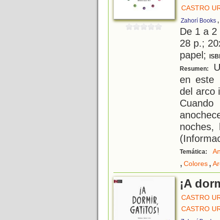
CASTRO UR
Zahorí Books
De 1 a 2
28 p.; 20
papel;
ISB
Un
Resumen:
en este 
del arco
Cuando 
anochece
noches, 
(Informac
An
Temática:
,
,
Colores
Ar
¡A dorm
CASTRO UR
CASTRO UR