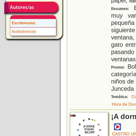
papel;
ISB
E
Resumen:
muy var
pequeña 
Escritores/as
siguien
Ilustradores/as
ventana
gato ent
pasando
ventanas
Bol
Premio:
categoría
niños de 
Junceda 
Co
Temática:
Hora de Dor
¡A dor
CASTRO UR