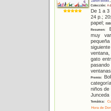
Zahorí Books
Colección:
A 
De 1 a 3
24 p.; 20
papel;
ISB
E
Resumen:
muy var
pequeña 
siguien
ventana
gato ent
pasando
ventanas
Bol
Premio:
categoría
niños de 
Junceda 
Co
Temática:
Hora de Dor