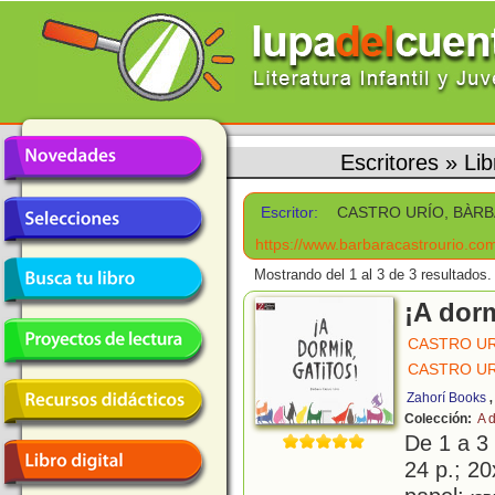
Escritores
»
Li
Escritor:
CASTRO URÍO, BÀR
https://www.barbaracastrourio.co
Mostrando del 1 al 3 de 3 resultados.
¡A dorm
CASTRO UR
CASTRO UR
Zahorí Books
Colección:
A 
De 1 a 3
24 p.; 20