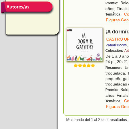
Bolog
Premio:
años, Finali
Co
Temática:
Figuras Geo
¡A dormir,
CASTRO UR
Zahorí Books
,
Colección:
A 
De 1 a 3 añ
24 p.; 20x21 
En
Resumen:
troquelada.
pequeño gat
troqueladas 
Bolog
Premio:
años, Finali
Co
Temática:
Figuras Geo
Mostrando del 1 al 2 de 2 resultados.