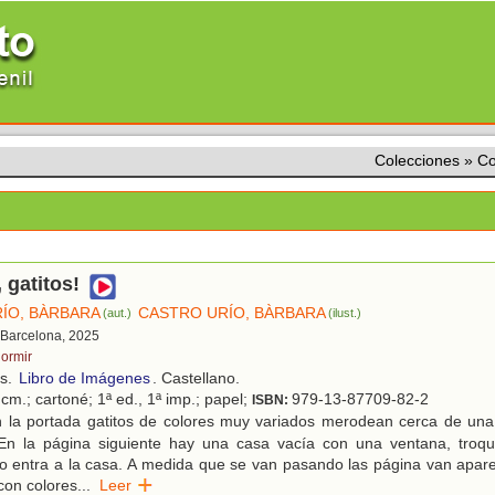
Colecciones
»
Co
 gatitos!
ÍO, BÀRBARA
CASTRO URÍO, BÀRBARA
(aut.)
(ilust.)
 Barcelona, 2025
dormir
os.
Libro de Imágenes
. Castellano.
cm.; cartoné; 1ª ed., 1ª imp.; papel;
979-13-87709-82-2
ISBN:
 la portada gatitos de colores muy variados merodean cerca de un
 En la página siguiente hay una casa vacía con una ventana, troqu
o entra a la casa. A medida que se van pasando las página van apar
con colores
...
Leer