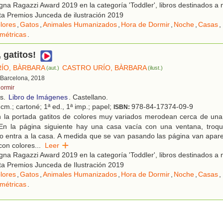
na Ragazzi Award 2019 en la categoría 'Toddler', libros destinados a 
sta Premios Junceda de ilustración 2019
lores
,
Gatos
,
Animales Humanizados
,
Hora de Dormir
,
Noche
,
Casas
,
métricas
.
 gatitos!
ÍO, BÀRBARA
CASTRO URÍO, BÀRBARA
(aut.)
(ilust.)
 Barcelona, 2018
dormir
os.
Libro de Imágenes
. Castellano.
cm.; cartoné; 1ª ed., 1ª imp.; papel;
978-84-17374-09-9
ISBN:
 la portada gatitos de colores muy variados merodean cerca de un
 En la página siguiente hay una casa vacía con una ventana, troqu
o entra a la casa. A medida que se van pasando las página van apar
con colores
...
Leer
na Ragazzi Award 2019 en la categoría 'Toddler', libros destinados a 
sta Premios Junceda de Ilustración 2019
lores
,
Gatos
,
Animales Humanizados
,
Hora de Dormir
,
Noche
,
Casas
,
métricas
.