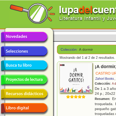
Colección:
A dormir
Mostrando del 1 al 2 de 2 resultados.
¡A dormir,
CASTRO UR
Zahorí Books
,
Colección:
A 
De 1 a 3 añ
24 p.; 20x22 
En
Resumen:
troquelada.
pequeño gat
troqueladas 