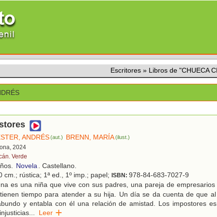
Escritores
»
Libros de "CHUECA 
NDRÉS
stores
STER, ANDRÉS
BRENN, MARÍA
(aut.)
(ilust.)
lona, 2024
cán. Verde
años.
Novela
. Castellano.
 cm.; rústica; 1ª ed., 1º imp.; papel;
978-84-683-7027-9
ISBN:
na es una niña que vive con sus padres, una pareja de empresario
ienen tiempo para atender a su hija. Un día se da cuenta de que al
abundo y entabla con él una relación de amistad. Los impostores e
injusticias
...
Leer