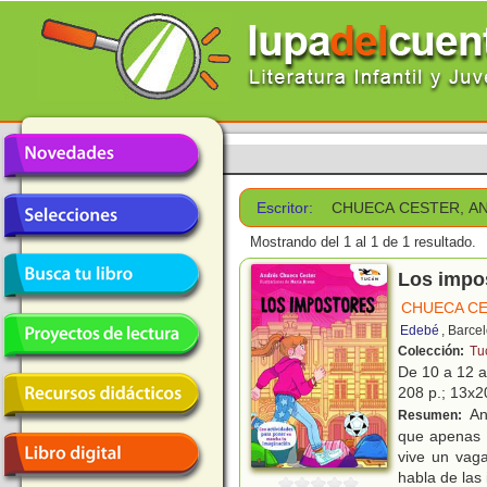
Escritor:
CHUECA CESTER, A
Mostrando del 1 al 1 de 1 resultado.
Los impo
CHUECA CE
Edebé
, Barce
Colección:
Tu
De 10 a 12 
208 p.; 13x20
An
Resumen:
que apenas t
vive un vag
habla de las 