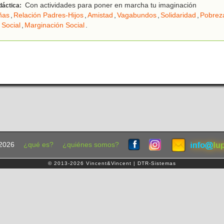
Con actividades para poner en marcha tu imaginación
dáctica:
ñas
,
Relación Padres-Hijos
,
Amistad
,
Vagabundos
,
Solidaridad
,
Pobrez
 Social
,
Marginación Social
.
2026
¿qué es?
¿quiénes somos?
© 2013-2026 Vincent&Vincent | DTR-Sistemas