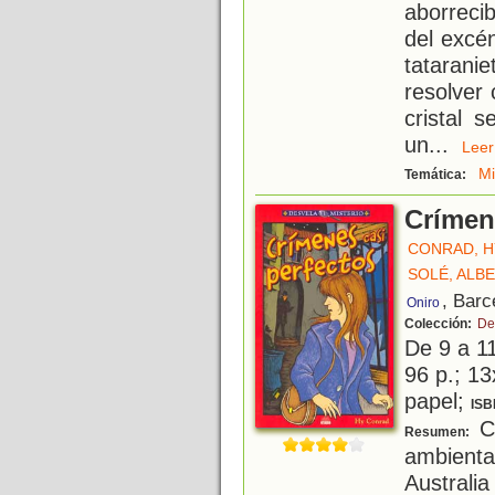
aborreci
del excén
tataran
resolver
cristal 
un
...
Le
Mi
Temática:
Crímen
CONRAD, H
SOLÉ, ALB
, Barc
Oniro
Colección:
De
De 9 a 1
96 p.; 13
papel;
ISB
Co
Resumen:
ambient
Australi