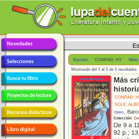
Es
Escritor:
CONRAD, HY
Web
Mostrando del 1 al 5 de 5 resultados.
Más cr
histori
CONRAD, H
SOLÉ, ALB
, Barc
Oniro
Colección:
De
De 9 a 1
92 p.; 13