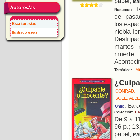
papel;
ISB
R
Resumen:
del pasa
los espa
Escritores/as
niebla l
Ilustradores/as
Destripa
martes 
muerte 
Aconteci
Mi
Temática:
¿Culpa
CONRAD, H
SOLÉ, ALB
, Barc
Oniro
Colección:
De
De 9 a 1
96 p.; 13
papel;
ISB