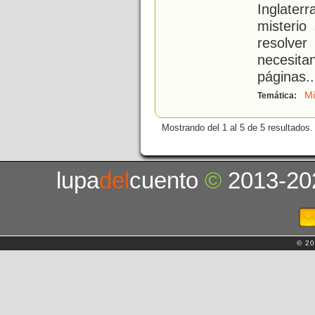
Inglater
misterio
resolve
necesitan
páginas
..
Mi
Temática:
Mostrando del 1 al 5 de 5 resultados.
lupa
del
cuento
©
2013-20
© 20