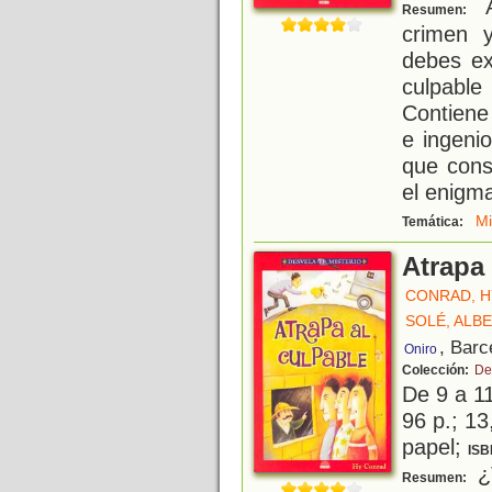
A
Resumen:
crimen 
debes ex
culpable
Contiene
e ingeni
que cons
el enigma
Mi
Temática:
Atrapa 
CONRAD, H
SOLÉ, ALB
, Barc
Oniro
Colección:
De
De 9 a 1
96 p.; 13
papel;
ISB
¿T
Resumen: