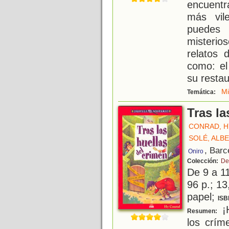
encuentr
más vil
puedes 
misteri
relatos 
como: el
su restau
Mi
Temática:
Tras la
CONRAD, H
SOLÉ, ALB
, Barc
Oniro
Colección:
De
De 9 a 1
96 p.; 13
papel;
ISB
¡H
Resumen:
los crím