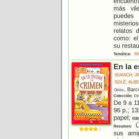
encuentr
más vil
puedes 
misteri
relatos 
como: el
su restau
Mi
Temática:
En la 
SUKACH, J
SOLÉ, ALB
, Barc
Oniro
Colección:
De
De 9 a 1
96 p.; 13
papel;
ISB
Ú
Resumen:
sus ami