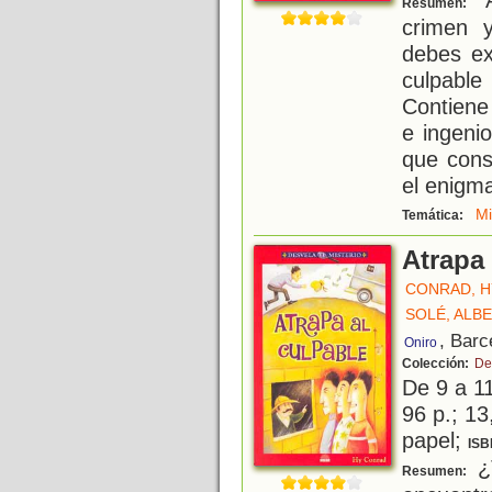
Resumen:
crimen 
debes ex
culpable
Contiene
e ingeni
que cons
el enigma
Mi
Temática:
Atrapa 
CONRAD, H
SOLÉ, ALB
, Barc
Oniro
Colección:
De
De 9 a 1
96 p.; 13
papel;
ISB
¿T
Resumen: