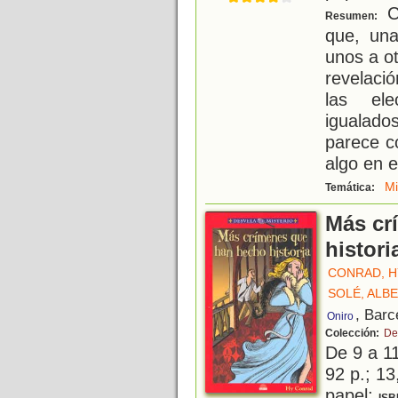
Co
Resumen:
que, un
unos a o
revelaci
las ele
igualad
parece c
algo en 
Mi
Temática:
Más cr
histori
CONRAD, H
SOLÉ, ALB
, Barc
Oniro
Colección:
De
De 9 a 1
92 p.; 13
papel;