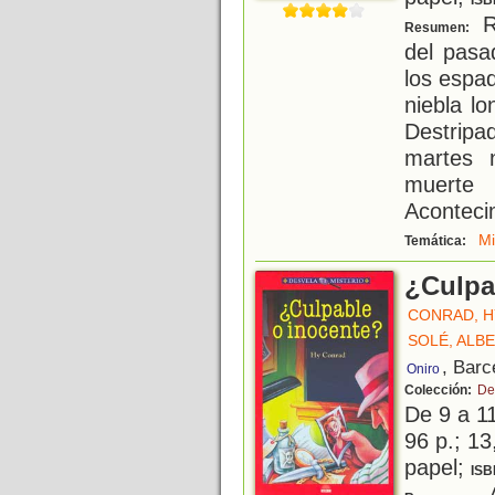
ISB
R
Resumen:
del pasa
los espa
niebla l
Destripa
martes 
muerte 
Aconteci
Mi
Temática:
¿Culpa
CONRAD, H
SOLÉ, ALB
, Barc
Oniro
Colección:
De
De 9 a 1
96 p.; 13
papel;
ISB
A