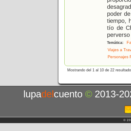
desagrad
poder de 
tiempo, 
tío de C
perverso
Fa
Temática:
Viajes a Tra
Personajes 
Mostrando del 1 al 10 de 22 resultado
lupa
del
cuento
©
2013-20
© 20