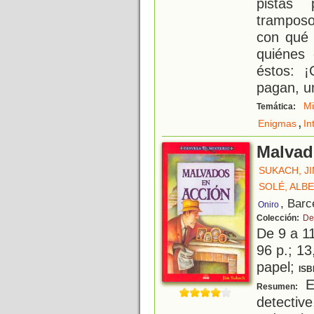
pistas 
tramposo
con qué 
quiénes 
éstos: 
pagan, u
Mi
Temática:
,
Enigmas
In
Malvad
SUKACH, J
SOLÉ, ALB
, Barc
Oniro
Colección:
De
De 9 a 1
96 p.; 13
papel;
ISB
El
Resumen:
detectiv