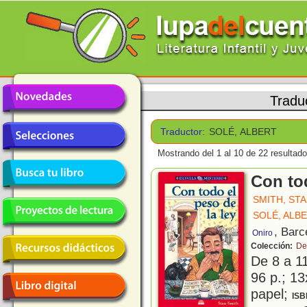
Tradu
Traductor:
SOLÉ, ALBERT
Mostrando del 1 al 10 de 22 resultado
Con tod
SMITH, ST
SOLÉ, ALB
, Barc
Oniro
Colección:
De
De 8 a 1
96 p.; 13
papel;
ISB