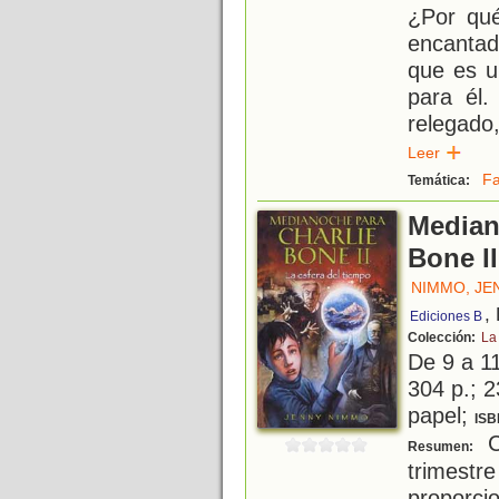
¿Por qué
encantad
que es u
para él.
relegado
Leer
Fa
Temática:
Median
Bone II
NIMMO, JE
,
Ediciones B
Colección:
La
De 9 a 1
304 p.; 2
papel;
ISB
C
Resumen:
trimest
propo