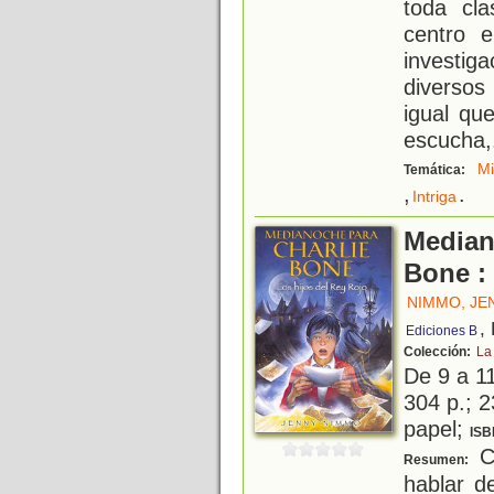
toda cl
centro 
investig
diversos
igual que
escucha,
Mi
Temática:
,
.
Intriga
Median
Bone : 
NIMMO, JE
,
Ediciones B
Colección:
La
De 9 a 1
304 p.; 2
papel;
ISB
Ch
Resumen:
hablar d