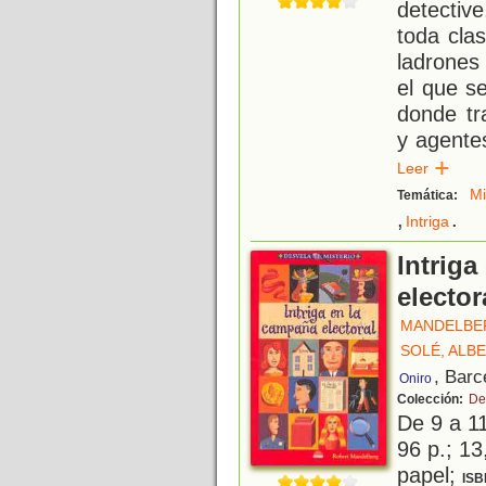
detectiv
toda cla
ladrones
el que se
donde tr
y agentes
Leer
Mi
Temática:
,
.
Intriga
Intriga
elector
MANDELBE
SOLÉ, ALB
, Barc
Oniro
Colección:
De
De 9 a 1
96 p.; 13
papel;
ISB