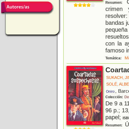
C
Resumen:
crimen 
resolver
bandas ju
pequeña
resuelto
con la a
famoso i
Mi
Temática:
Coarta
SUKACH, J
SOLÉ, ALB
, Barc
Oniro
Colección:
De
De 9 a 1
96 p.; 13
papel;
ISB
Ún
Resumen: